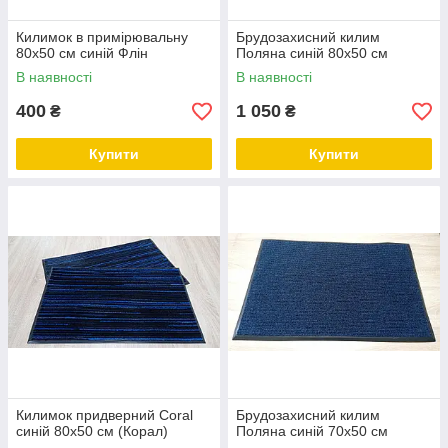
Килимок в примірювальну
Брудозахисний килим
80х50 см синій Флін
Поляна синій 80х50 см
В наявності
В наявності
400
1 050
₴
₴
Купити
Купити
Килимок придверний Coral
Брудозахисний килим
синій 80х50 см (Корал)
Поляна синій 70х50 см