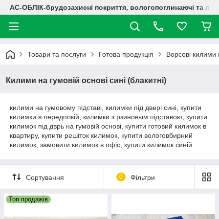
АС-ОБЛІК-брудозахисні покриття, вологопоглинаючі та лог
Товари та послуги
Готова продукція
Ворсові килими 
Килими на гумовій основі сині (блакитні)
килими на гумовому підставі, килимки під двері сині, купити
килимки в передпокій, килимки з рзиновым підставою, купити
килимок під дврь на гумовій основі, купити готовий килимок в
квартиру, купити решіток килимок, купити вологовбирний
килимок, замовити килимок в офіс, купити килимок синій
Сортування
0
Фільтри
Топ продажів