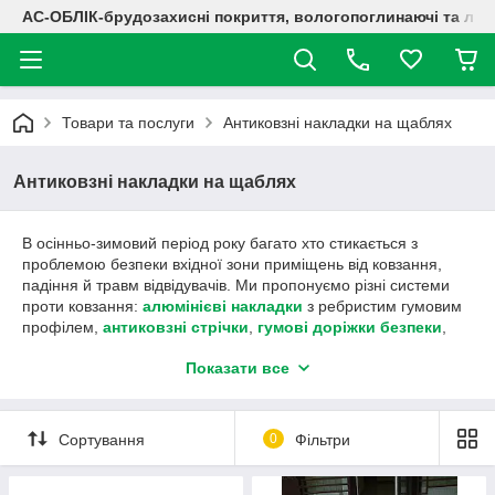
АС-ОБЛІК-брудозахисні покриття, вологопоглинаючі та лог
Товари та послуги
Антиковзні накладки на щаблях
Антиковзні накладки на щаблях
В осінньо-зимовий період року багато хто стикається з
проблемою безпеки вхідної зони приміщень від ковзання,
падіння й травм відвідувачів. Ми пропонуємо різні системи
проти ковзання:
алюмінієві накладки
з ребристим гумовим
профілем,
антиковзні стрічки
,
гумові доріжки безпеки
,
модульні гумові покриття
. Смужки
Показати все
алюмінієві встановлюються як на щаблі, так і безпосередньо
на рівних поверхнях ґанка, гумова ребриста вставка
накладок перешкоджає ковзанню.
Стрічки антиковзні
можна
встановлювати як зовні будівлі (ступені, крильце), так і
Сортування
0
Фільтри
всередині в місцях із підвищеною загрозою ковзання (ступіні
фойє, басейни, душові).
Доріжки безпеки
використовуються