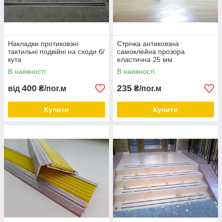
Накладки протиковзні
Стрічка антиковзна
тактильні подвійні на сходи б/
самоклейна прозора
кута
еластична 25 мм
В наявності
В наявності
400
235
від
₴/пог.м
₴/пог.м
Купити
Купити