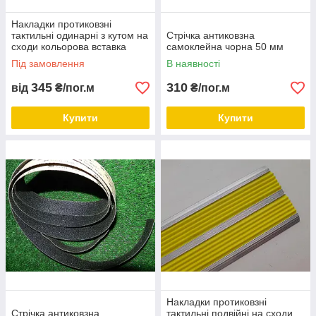
Накладки протиковзні
тактильні одинарні з кутом на
Стрічка антиковзна
сходи кольорова вставка
самоклейна чорна 50 мм
Під замовлення
В наявності
345
310
від
₴/пог.м
₴/пог.м
Купити
Купити
Накладки протиковзні
Стрічка антиковзна
тактильні подвійні на сходи