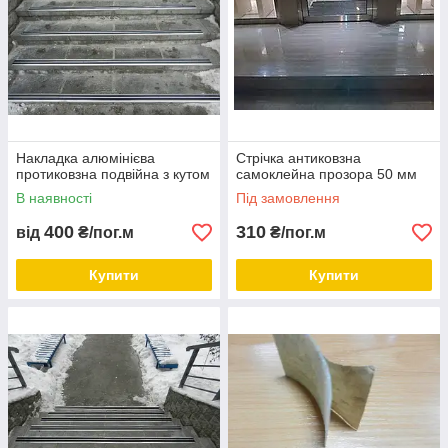
Накладка алюмінієва
Стрічка антиковзна
протиковзна подвійна з кутом
самоклейна прозора 50 мм
В наявності
Під замовлення
400
310
від
₴/пог.м
₴/пог.м
Купити
Купити