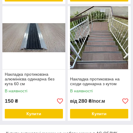
Накладка протиковзна
алюмінієва одинарна без
Накладка протиковзна на
кута 60 см
сходи одинарна з кутом
В наявності
В наявності
150
280
₴
від
₴/пог.м
Купити
Купити