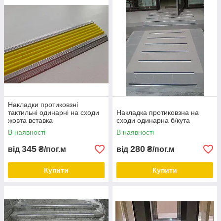
в будь-якому місці зі слизькою поверхнею доріжки біля
будинку, щаблі, крильце.
Системи антиковзання
Ваш надійний захист і опора в
питанні безпеки на слизьких сходах.
Накладки протиковзні
тактильні одинарні на сходи
Накладка протиковзна на
жовта вставка
сходи одинарна б/кута
В наявності
В наявності
345
280
від
₴/пог.м
від
₴/пог.м
Купити
Купити