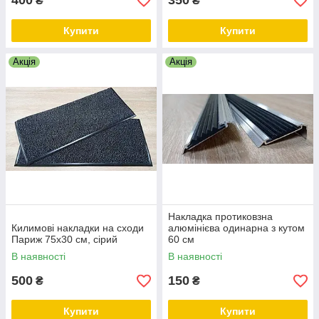
400
350
₴
₴
Купити
Купити
Акція
Акція
Накладка протиковзна
Килимові накладки на сходи
алюмінієва одинарна з кутом
Париж 75х30 см, сірий
60 см
В наявності
В наявності
500
150
₴
₴
Купити
Купити