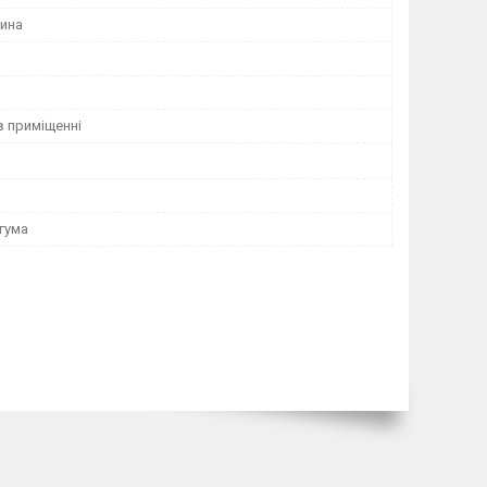
ина
в приміщенні
 гума