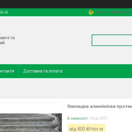
вул. Коноплянська ,
06-26
і
наючі та
ний
онтакти
Доставка та оплата
Накладка алюмінієва протик
В наявності
Код:
0077
від
400 ₴/пог.м