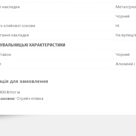
л накладки
Метал/рез
Чорний
ть клейової основи
Ні
тання накладки
На вулиці/
УВАЛЬНИЦЬКІ ХАРАКТЕРИСТИКИ
ставок
Чорний
л
Алюміній і
ація для замовлення
400 ₴/пог.м
паковки:
Стрейч-плівка