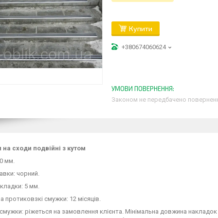
Купити
+380674060624
Законом не передбачено поверненн
 на сходи подвійні з кутом
0 мм.
авки: чорний.
кладки: 5 мм.
на протиковзкі смужки: 12 місяців.
смужки: ріжеться на замовлення клієнта. Мінімальна довжина накладо