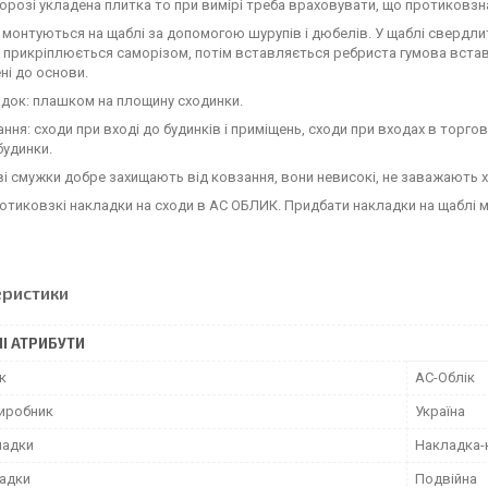
орозі укладена плитка то при вимірі треба враховувати, що протиковз
монтуються на щаблі за допомогою шурупів і дюбелів. У щаблі свердли
 прикріплюється саморізом, потім вставляється ребриста гумова встав
ні до основи.
док: плашком на площину сходинки.
ння: сходи при вході до будинків і приміщень, сходи при входах в торгові
будинки.
і смужки добре захищають від ковзання, вони невисокі, не заважають 
отиковзкі накладки на сходи в АС ОБЛИК. Придбати накладки на щаблі 
еристики
І АТРИБУТИ
к
АС-Облік
виробник
Україна
ладки
Накладка-
ладки
Подвійна