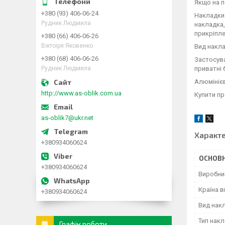
Якщо на п
+380 (93) 406-06-24
Накладки 
Рудник Людмила
накладка,
прикріпле
+380 (66) 406-06-26
Віктоіря Яковенко
Вид накла
+380 (68) 406-06-26
Застосува
приватні 
Рудник Людмила
Алюмінієв
http://www.as-oblik.com.ua
Купити пр
as-oblik7@ukr.net
Характ
+380934060624
ОСНОВН
+380934060624
Виробни
Країна 
+380934060624
Вид нак
Тип нак
Графік роботи