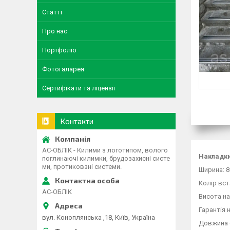
Статті
Про нас
Портфоліо
Фотогаларея
Сертифікати та ліцензії
Контакти
АС-ОБЛІК - Килими з логотипом, волого
Накладки
поглинаючі килимки, брудозахисні систе
ми, протиковзні системи.
Ширина: 8
Колір вст
АС-ОБЛІК
Висота на
Гарантія 
вул. Коноплянська ,18, Київ, Україна
Довжина 