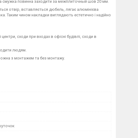
на смужка повинна заходити за межплиточный шов 20 мм.
ться отвір, вставляється дюбель, лягає алюмінієва
ка. Таким чином накладки виглядають естетично і надійно
 центри, сходи при входах в офісні будівлі, сходи в
ходити людям.
можна з монтажем та без монтажу.
куточок