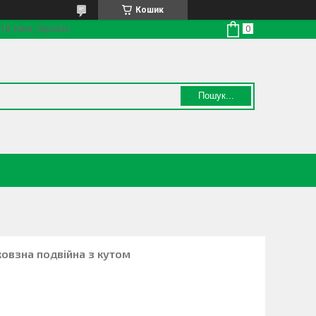
Кошик
18, Київ, Україна
Пошук...
овзна подвійна з кутом