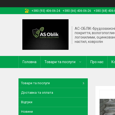
+380 (93) 406-06-24
+380 (66) 406-06-26
+380 (68) 406-
АС-ОБЛІК-брудозахисн
покриття, вологопогли
логокилими, оцинкова
настил, ковролін
Головна
Товари та послуги
Про нас
К
Товари та послуги
Доставка та оплата
Відгуки
Новини