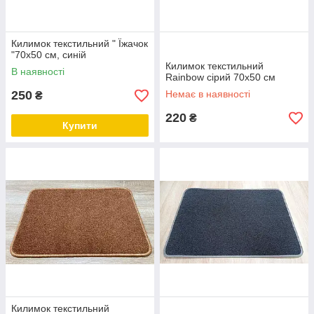
Килимок текстильний " Їжачок
"70х50 см, синій
Килимок текстильний
В наявності
Rainbow сірий 70х50 см
250
Немає в наявності
₴
220
₴
Купити
Килимок текстильний