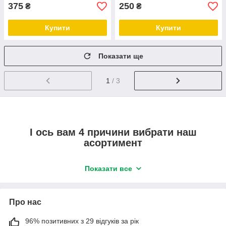
375
250
₴
₴
Купити
Купити
Показати ще
1
/ 3
І ось вам 4 причини вибрати наш
асортимент
Показати все
1
Про нас
96% позитивних з 29 відгуків за рік
Він постійно оновлюється та поповнюється новими