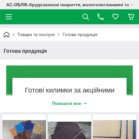
АС-ОБЛІК-брудозахисні покриття, вологопоглинаючі та лог
Товари та послуги
Готова продукція
Готова продукція
Готові килимки за акційними
цінами
Показати все
Тут діють знижки постійно!
Постійно пропонуємо новенькі функціональні
моделі килимків із знижками. Завжди в наявності
гумові, текстильні вироби, ворсові, і придверні
килимки з написами. На вибір покупців постійно