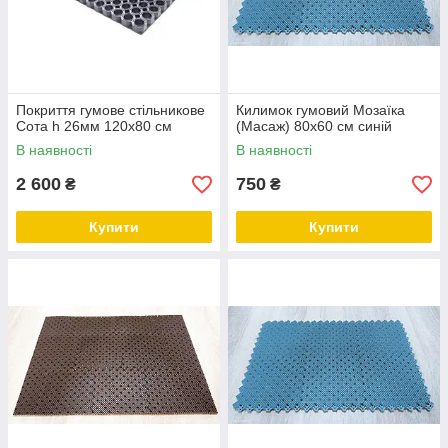
Покриття гумове стільникове
Килимок гумовий Мозаїка
Сота h 26мм 120х80 см
(Масаж) 80х60 см синій
В наявності
В наявності
2 600
750
₴
₴
Купити
Купити