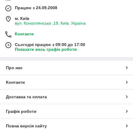
моделями, завжди буде цікаво.
Працює з 24.09.2008
м. Київ
2
вул. Коноплянська ,18, Київ, Україна
Контакти
Сьогодні працює з 09:00 до 17:00
Відправимо будь замовлення, навіть на 1 позицію,
Показати весь графік роботи
придатного перевізника виберемо разом.
Про нас
3
Контакти
Доставка та оплата
Оплату можем перенести аж до момента
получения вами посылки, если вам так удобнее.
Графік роботи
4
Повна версія сайту