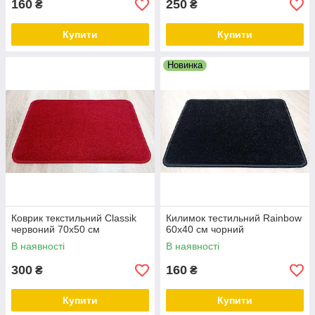
160
250
₴
₴
Купити
Купити
Новинка
Коврик текстильний Classik
Килимок тестильний Rainbow
червоний 70х50 см
60х40 см чорний
В наявності
В наявності
300
160
₴
₴
Купити
Купити