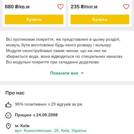
880
235
₴/кв.м
₴/пог.м
Купити
Купити
Всі протиковзкі покриття, які представлені в цьому розділі,
можуть бути виготовлені будь-якого розміру і кольору.
Модуля сконструйовані таким чином, що на них не
збирається вода, вона відводиться по спеціальних каналах.
Всі модульні покриття при складанні додатково
проклеюються спеціальним клеєм, що дозволяє служити
Показати все
антиковзаючим доріжках
ще більш тривалий час.
Про нас
96% позитивних з 29 відгуків за рік
Працює з 24.09.2008
м. Київ
вул. Коноплянська ,18, Київ, Україна