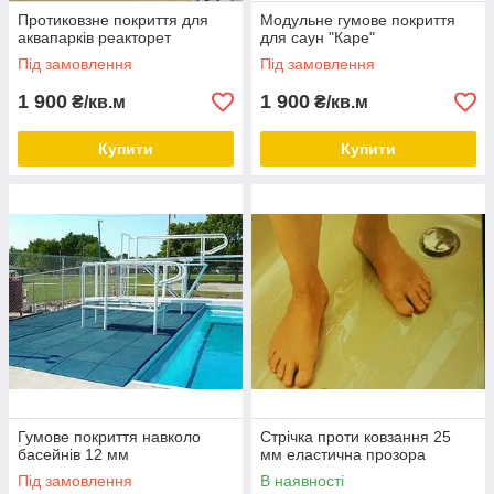
Протиковзне покриття для
Модульне гумове покриття
аквапарків реакторет
для саун "Каре"
Під замовлення
Під замовлення
1 900
1 900
₴/кв.м
₴/кв.м
Купити
Купити
Гумове покриття навколо
Стрічка проти ковзання 25
басейнів 12 мм
мм еластична прозора
Під замовлення
В наявності