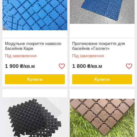
Модульне покриття навколо
Протиковзне покриття для
басейнів Каре
басейнів «Галлет»
Під замовлення
Під замовлення
1 900
1 800
₴/кв.м
₴/кв.м
Купити
Купити