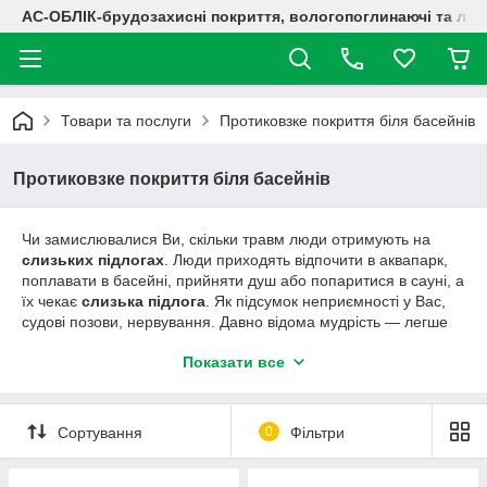
АС-ОБЛІК-брудозахисні покриття, вологопоглинаючі та лог
Товари та послуги
Протиковзке покриття біля басейнів
Протиковзке покриття біля басейнів
Чи замислювалися Ви, скільки травм люди отримують на
слизьких підлогах
. Люди приходять відпочити в аквапарк,
поплавати в басейні, прийняти душ або попаритися в сауні, а
їх чекає
слизька підлога
. Як підсумок неприємності у Вас,
судові позови, нервування. Давно відома мудрість ― легше
попередити, ніж виправити. Тому наша компанія надає
Показати все
широкий вибір
антиковзних покриттів
для
аквапарків,
протигрибкових покриттів для душових
,
модульних
покриттів для саун
,
антиковзні покриття навколо
басейнів
. Широкий вибір
модульного покриття для
Сортування
0
Фільтри
басейнів
з ПВХ різної структури, висоти, малюнка поверхні
модуля, широкої колірної гами. Легка складання
модульних