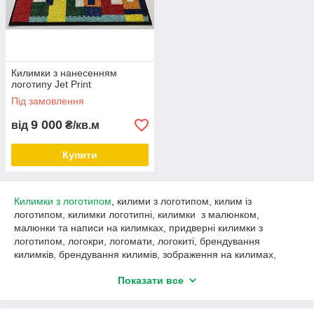
Килимки з нанесенням
логотипу Jet Print
Під замовлення
9 000
від
₴/кв.м
Купити
Килимки з логотипом
, килими з логотипом, килим із
логотипом, килимки логотипні, килимки з малюнком,
малюнки та написи на килимках, придверні килимки з
логотипом, логокри, логомати, логокиті, брендування
килимків, брендування килимів, зображення на килимах,
зображення на килимках, килимках,
нанесення логотипу на
Показати все
килимки
, нанесення логотипу на килими, нанесення логотипу
на виставковий килимок, килими з картинкою, килими з
картинками, килимки з картинкою, килимки з картинкою,