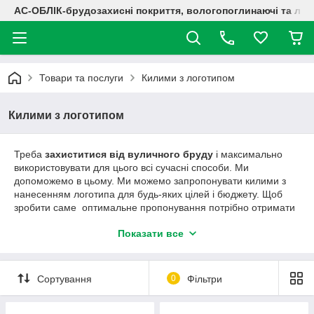
АС-ОБЛІК-брудозахисні покриття, вологопоглинаючі та лог
Товари та послуги
Килими з логотипом
Килими з логотипом
Треба
захиститися від вуличного бруду
і максимально
використовувати для цього всі сучасні способи. Ми
допоможемо в цьому. Ми можемо запропонувати килими з
нанесенням логотипа для будь-яких цілей і бюджету. Щоб
зробити саме оптимальне пропонування потрібно отримати
відповіді на кілька питань.
Показати все
1. Де Ви використовуватимете килимок?
2. На який термін експлуатації Ви розраховуєте?
3. Що Ви хочете бачити на своєму килимку? Які кольори?
Сортування
0
Фільтри
Який дизайн?
4. Який розмір килимка Ви хочете? Яка кількість?