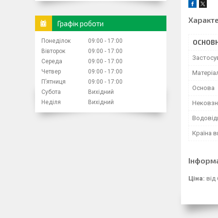
Характ
Графік роботи
Понеділок
09:00
17:00
ОСНОВН
Вівторок
09:00
17:00
Застосу
Середа
09:00
17:00
Четвер
09:00
17:00
Матеріа
Пʼятниця
09:00
17:00
Основа
Субота
Вихідний
Неділя
Вихідний
Нековзн
Водовід
Країна 
Інформ
Ціна:
від 