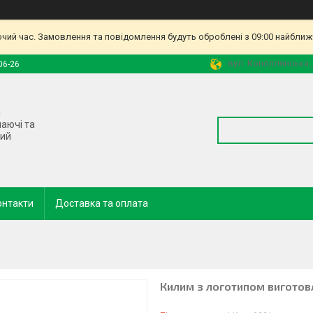
очий час. Замовлення та повідомлення будуть оброблені з 09:00 найближч
вул. Коноплянська ,
06-26
і
наючі та
ний
онтакти
Доставка та оплата
Килим з логотипом виготовл