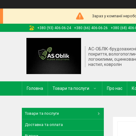
Зараз у компанії нероб
+380 (93) 406-06-24
+380 (66) 406-06-26
+380 (68) 406-
АС-ОБЛІК-брудозахисн
покриття, вологопогли
логокилими, оцинкова
настил, ковролін
Головна
Товари та послуги
Про нас
К
Товари та послуги
Доставка та оплата
Відгуки