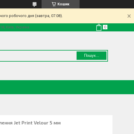
Кошик
ого робочого дня (завтра, 07.08).
18, Київ, Україна
Пошук...
ення Jet Print Velour 5 мм