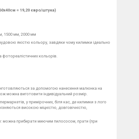
60х40см = 19,20 євро/штука)
м, 1500 мм, 2000 мм
 чудовою якістю кольору, завдяки чому килимки ідеально
та фотореалістичних кольорів.
і виготовляються за допомогою нанесення малюнка на
акож можна виготовити індивідуальний розмір.
рмаркетів, у примірочних, біля кас, де килимки з лого
ізняються високою міцністю, довговічністю,
у: можна прибирати миючим пилососом, прати (при