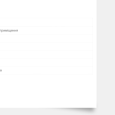
 приміщення
а