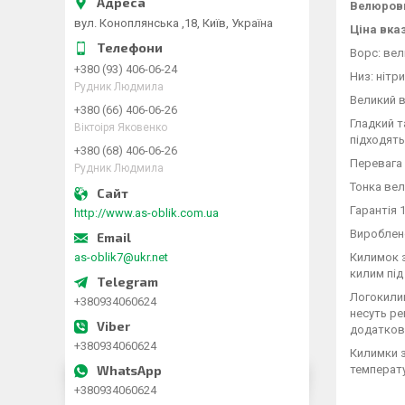
Велюрови
вул. Коноплянська ,18, Київ, Україна
Ціна вказ
Ворс: ве
+380 (93) 406-06-24
Низ: нітр
Рудник Людмила
Великий в
+380 (66) 406-06-26
Гладкий т
Віктоіря Яковенко
підходять
+380 (68) 406-06-26
Перевага 
Рудник Людмила
Тонка вел
Гарантія 1
http://www.as-oblik.com.ua
Вироблен
as-oblik7@ukr.net
Килимок з
килим під
Логокилик
+380934060624
несуть ре
додатков
+380934060624
Килимки з
температу
+380934060624