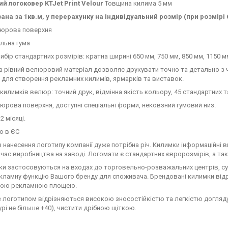
й логоковер KTJet Print Velour
Товщина килима 5 мм
ана за 1кв.м, у перерахунку на індивідуальний розмір (при розмірі 
люрова поверхня
ильна гума
ибір стандартних розмірів: кратна ширині 650 мм, 750 мм, 850 мм, 1150 м
а рівний велюровий матеріал дозволяє друкувати точно та детально з
 для створення рекламних килимів, ярмарків та виставок.
килимків велюр: точний друк, відмінна якість кольору, 45 стандартних 
юрова поверхня, доступні спеціальні форми, нековзний гумовий низ.
2 місяці.
о в ЄС
 нанесення логотипу компанії дуже потрібна річ. Килимки інформаційн
 час виробництва на заводі. Логомати є стандартних євророзмірів, а т
и застосовуються на входах до торговельно-розважальних центрів, супе
кламну функцію Вашого бренду для споживача. Брендовані килимки відр
ою рекламною площею.
 логотипом відрізняються високою зносостійкістю та легкістю догляд
рі не більше +40), чистити дрібною щіткою.