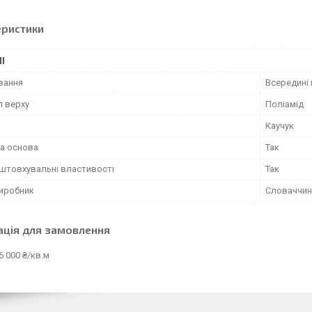
еристики
І
вання
Всередині
л верху
Поліамід
Каучук
а основа
Так
штовхувальні властивості
Так
виробник
Словаччин
ація для замовлення
6 000 ₴/кв.м