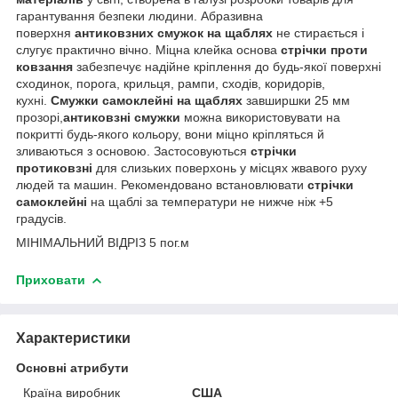
гарантування безпеки людини. Абразивна
поверхня
антиковзних смужок на щаблях
не стирається і
слугує практично вічно. Міцна клейка основа
стрічки проти
ковзання
забезпечує надійне кріплення до будь-якої поверхні
сходинок, порога, крильця, рампи, сходів, коридорів,
кухні.
Смужки самоклейні на щаблях
завширшки 25 мм
прозорі,
антиковзні смужки
можна використовувати на
покритті будь-якого кольору, вони міцно кріпляться й
зливаються з основою. Застосовуються
стрічки
протиковзні
для слизьких поверхонь у місцях жвавого руху
людей та машин. Рекомендовано встановлювати
стрічки
самоклейні
на щаблі за температури не нижче ніж +5
градусів.
МІНІМАЛЬНИЙ ВІДРІЗ 5 пог.м
Приховати
Характеристики
Основні атрибути
Країна виробник
США