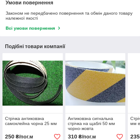
Умови повернення
Законом не передбачено повернення та обмін даного товару
належної якості
Всі умови повернення
Подібні товари компанії
Стрічка антиковзна
Антиковзна сигнальна
Стрі
самоклейна чорна 25 мм
стрічка на щаблі 50 мм
мм е
чорно-жовта
250
310
235
₴/пог.м
₴/пог.м