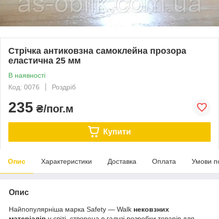
Стрічка антиковзна самоклейна прозора
еластична 25 мм
В наявності
Код: 0076
Роздріб
235
₴/пог.м
Купити
Опис
Характеристики
Доставка
Оплата
Умови п
Опис
Найпопулярніша марка Safety — Walk
нековзних
матеріалів
у світі, створена в галузі розробки товарів для