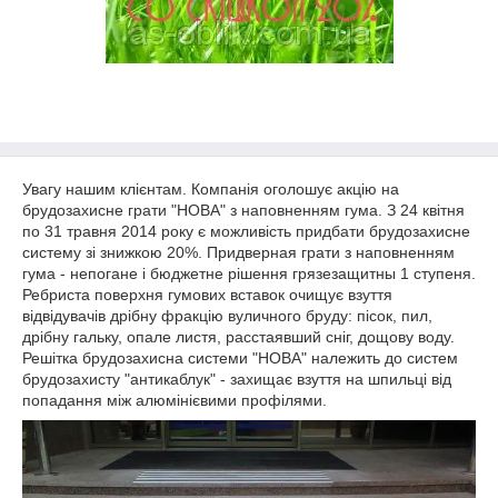
Увагу нашим клієнтам. Компанія оголошує акцію на
брудозахисне грати "НОВА" з наповненням гума. З 24 квітня
по 31 травня 2014 року є можливість придбати брудозахисне
систему зі знижкою 20%. Придверная грати з наповненням
гума - непогане і бюджетне рішення грязезащитны 1 ступеня.
Ребриста поверхня гумових вставок очищує взуття
відвідувачів дрібну фракцію вуличного бруду: пісок, пил,
дрібну гальку, опале листя, расстаявший сніг, дощову воду.
Решітка брудозахисна системи "НОВА" належить до систем
брудозахисту "антикаблук" - захищає взуття на шпильці від
попадання між алюмінієвими профілями.