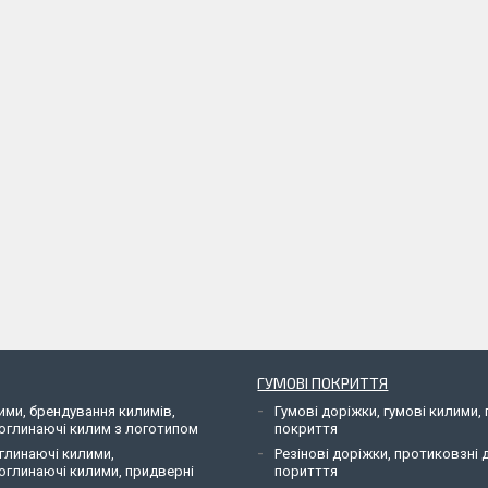
ГУМОВІ ПОКРИТТЯ
ими, брендування килимів,
Гумові доріжки, гумові килими, 
оглинаючі килим з логотипом
покриття
глинаючі килими,
Резінові доріжки, протиковзні 
оглинаючі килими, придверні
поритття