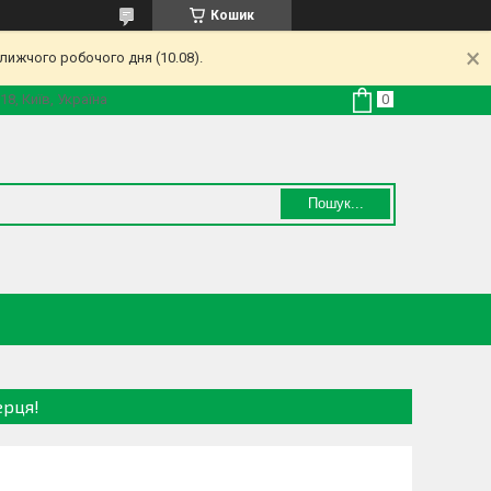
Кошик
лижчого робочого дня (10.08).
18, Київ, Україна
Пошук...
ерця!