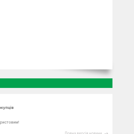
окупців
Христовим!
Повна версія новини