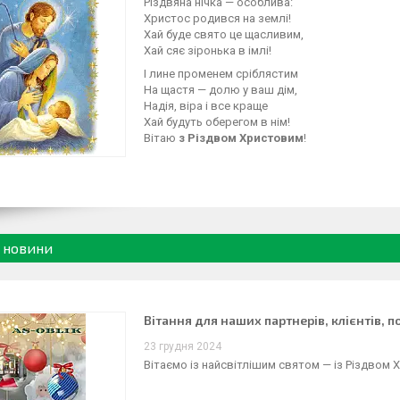
Різдвяна нічка — особлива:
Христос родився на землі!
Хай буде свято це щасливим,
Хай сяє зіронька в імлі!
І лине променем сріблястим
На щастя — долю у ваш дім,
Надія, віра і все краще
Хай будуть оберегом в нім!
Вітаю
з Різдвом Христовим
!
і новини
Вітання для наших партнерів, клієнтів, п
23 грудня 2024
Вітаємо із найсвітлішим святом — із Різдвом 