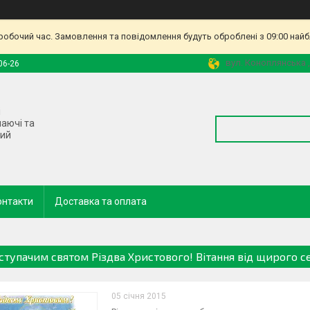
еробочий час. Замовлення та повідомлення будуть оброблені з 09:00 найб
вул. Коноплянська ,
06-26
і
наючі та
ний
онтакти
Доставка та оплата
аступачим святом Різдва Христового! Вітання від щирого с
05 січня 2015