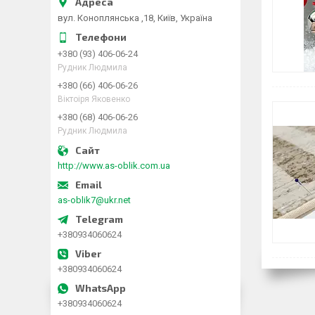
вул. Коноплянська ,18, Київ, Україна
+380 (93) 406-06-24
Рудник Людмила
+380 (66) 406-06-26
Віктоіря Яковенко
+380 (68) 406-06-26
Рудник Людмила
http://www.as-oblik.com.ua
as-oblik7@ukr.net
+380934060624
+380934060624
+380934060624