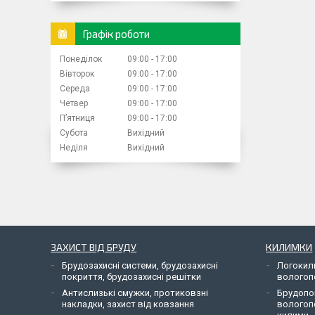
Графік роботи
Понеділок
09:00
17:00
Вівторок
09:00
17:00
Середа
09:00
17:00
Четвер
09:00
17:00
Пʼятниця
09:00
17:00
Субота
Вихідний
Неділя
Вихідний
ЗАХИСТ ВІД БРУДУ
КИЛИМКИ
Брудозахисні системи, брудозахисні
Логокил
покриття, брудозахисні решітки
вологоп
Антислизькі смужки, протиковзні
Брудопо
накладки, захист від ковзання
вологоп