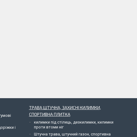
ТРАВА ШТУЧНА, ЗАХИСНІ КИЛИМКИ,
СПОРТИВНА ПЛИТКА
гумові
килимки під стілець, дезкилимки, килимки
проти втоми ніг
доріжки і
Штучна трава, штучний газон, спортивна