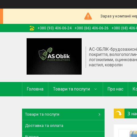
Зараз у компанії н
+380 (93) 406-06-24
+380 (66) 406-06-26
+380 (68) 406-
АС-ОБЛІК-брудозахисн
покриття, вологопогли
логокилими, оцинкова
настил, ковролін
Головна
Товари та послуги
Про нас
К
З н
Товари та послуги
Доставка та оплата
Відгуки