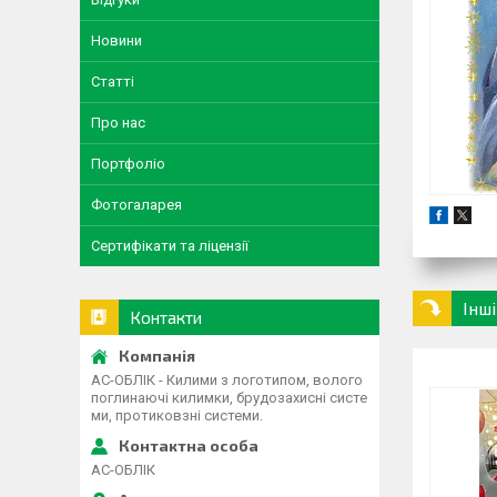
Новини
Статті
Про нас
Портфоліо
Фотогаларея
Сертифікати та ліцензії
Інш
Контакти
АС-ОБЛІК - Килими з логотипом, волого
поглинаючі килимки, брудозахисні систе
ми, протиковзні системи.
АС-ОБЛІК