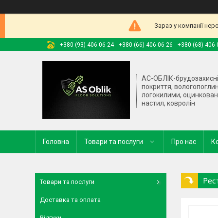
Зараз у компанії нер
+380 (93) 406-06-24
+380 (66) 406-06-26
+380 (68) 406-
АС-ОБЛІК-брудозахисн
покриття, вологопогли
логокилими, оцинкова
настил, ковролін
Головна
Товари та послуги
Про нас
К
Рес
Товари та послуги
Доставка та оплата
Відгуки