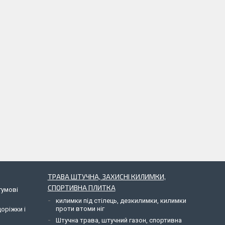
ТРАВА ШТУЧНА, ЗАХИСНІ КИЛИМКИ,
СПОРТИВНА ПЛИТКА
гумові
килимки під стілець, дезкилимки, килимки
проти втоми ніг
доріжки і
Штучна трава, штучний газон, спортивна