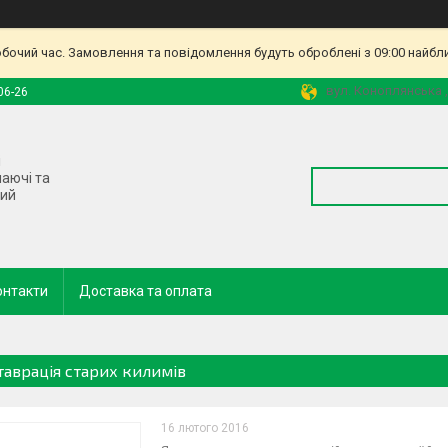
обочий час. Замовлення та повідомлення будуть оброблені з 09:00 найбл
вул. Коноплянська ,
06-26
і
наючі та
ний
онтакти
Доставка та оплата
таврація старих килимів
16 лютого 2016