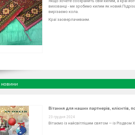
Якщо хочете соохранить свій килим, а краї й
вихованці - ми зробимо килим як новий.Підріз
вирізаємо кола.
Краї заоверлачиваем.
і новини
Вітання для наших партнерів, клієнтів, п
23 грудня 2024
Вітаємо із найсвітлішим святом — із Різдвом 