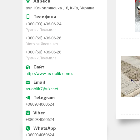
вул. Коноплянська ,18, Київ, Україна
+380 (93) 406-06-24
Рудник Людмила
+380 (66) 406-06-26
Віктоіря Яковенко
+380 (68) 406-06-26
Рудник Людмила
http://www.as-oblik.com.ua
as-oblik7@ukr.net
+380934060624
+380934060624
+380934060624