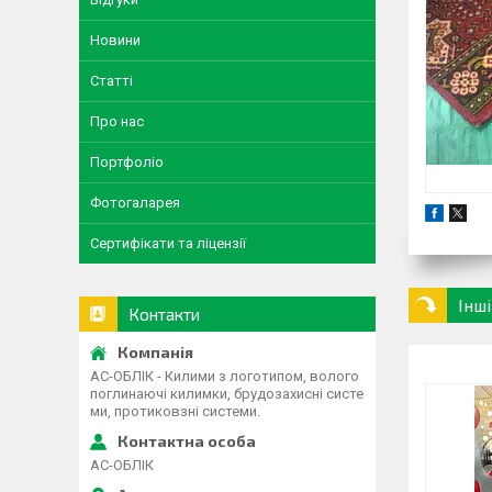
Новини
Статті
Про нас
Портфоліо
Фотогаларея
Сертифікати та ліцензії
Інш
Контакти
АС-ОБЛІК - Килими з логотипом, волого
поглинаючі килимки, брудозахисні систе
ми, протиковзні системи.
АС-ОБЛІК