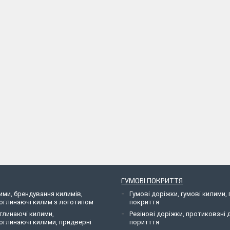
ГУМОВІ ПОКРИТТЯ
ими, брендування килимів,
Гумові доріжки, гумові килими, 
оглинаючі килим з логотипом
покриття
глинаючі килими,
Резінові доріжки, протиковзні 
оглинаючі килими, придверні
поритття