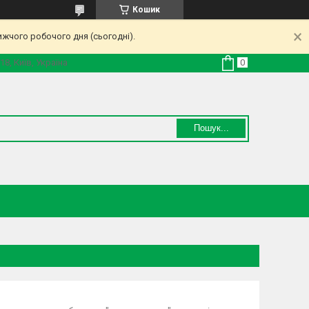
Кошик
ижчого робочого дня (сьогодні).
18, Київ, Україна
Пошук...