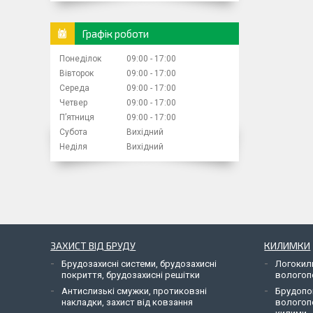
Графік роботи
Понеділок
09:00
17:00
Вівторок
09:00
17:00
Середа
09:00
17:00
Четвер
09:00
17:00
Пʼятниця
09:00
17:00
Субота
Вихідний
Неділя
Вихідний
ЗАХИСТ ВІД БРУДУ
КИЛИМКИ
Брудозахисні системи, брудозахисні
Логокил
покриття, брудозахисні решітки
вологоп
Антислизькі смужки, протиковзні
Брудопо
накладки, захист від ковзання
вологоп