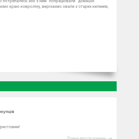
ого потрепались або з ним "попрацювали" домашні
аємо краю ковроліну, вирізаємо овали з старих килимів,
окупців
Христовим!
Повна версія новини