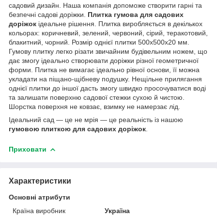
садовий дизайн. Наша компанія допоможе створити гарні та
безпечні садові доріжки.
Плитка гумова для садових
доріжок
ідеальне рішення. Плитка виробляється в декількох
кольорах: коричневий, зелений, червоний, сірий, теракотовий,
блакитний, чорний. Розмір однієї плитки 500х500х20 мм.
Гумову плитку легко різати звичайним будівельним ножем, що
дає змогу ідеально створювати доріжки різної геометричної
форми. Плитка не вимагає ідеально рівної основи, її можна
укладати на піщано-щібневу подушку. Нещільне прилягання
однієї плитки до іншої дасть змогу швидко просочуватися воді
та залишати поверхню садової стежки сухою й чистою.
Шорстка поверхня не ковзає, взимку не намерзає лід.
Ідеальний сад — це не мрія — це реальність із нашою
гумовою плиткою для садових доріжок
.
Приховати
Характеристики
Основні атрибути
Країна виробник
Україна