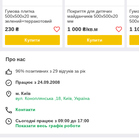
Гумова плитка
Покриття для дитячих
Гумо
500х500х20 мм,
майданчиків 500х500х20
спор
зелений+терракотовий
мм
500
230
1 000
1 1
₴
₴/кв.м
Купити
Купити
Про нас
96% позитивних з 29 відгуків за рік
Працює з 24.09.2008
м. Київ
вул. Коноплянська ,18, Київ, Україна
Контакти
Сьогодні працює з 09:00 до 17:00
Показати весь графік роботи