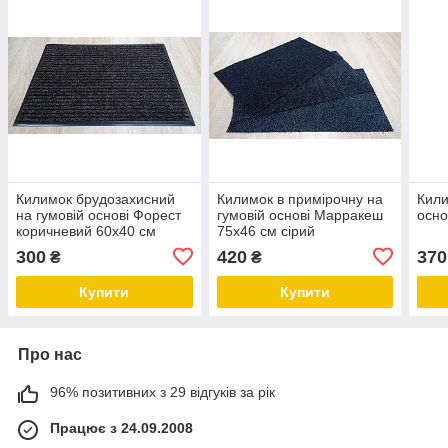
Килимок брудозахисний
Килимок в примірочну на
Кили
на гумовій основі Форест
гумовій основі Марракеш
осно
коричневий 60х40 см
75х46 см сірий
300
420
370
₴
₴
Купити
Купити
Про нас
96% позитивних з 29 відгуків за рік
Працює з 24.09.2008