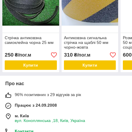
Стрічка антиковзна
Антиковзна сигнальна
Розм
самоклейна чорна 25 мм
стрічка на щаблі 50 мм
50 м
чорно-жовта
соці
250
310
600
₴/пог.м
₴/пог.м
Купити
Купити
Про нас
96% позитивних з 29 відгуків за рік
Працює з 24.09.2008
м. Київ
вул. Коноплянська ,18, Київ, Україна
Контакти