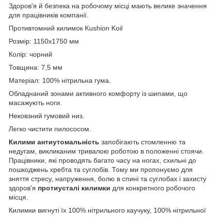
Здоров'я й безпека на робочому місці мають велике значення
для працівників компанії.
Противтомний килимок Kushion Koil
Розмір: 1150х1750 мм
Колір: чорний
Товщина: 7,5 мм
Матеріал: 100% нітрильна гума.
Обладнаний зонами активного комфорту із шипами, що
масажують ноги.
Нековзний гумовий низ.
Легко чистити пилососом.
Килими антиутомальність
запобігають стомленню та
недугам, викликаним тривалою роботою в положенні стоячи.
Працівники, які проводять багато часу на ногах, схильні до
пошкоджень хребта та суглобів. Тому ми пропонуємо для
зняття стресу, напруження, болю в спині та суглобах і захисту
здоров'я
протиусталі килимки
для конкретного робочого
місця.
Килимки вигнуті їх 100% нітрильного каучуку, 100% нітрильної