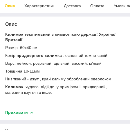
Опис
Характеристики
Доставка
Оплата
Умови п
Опис
Килимок текстильний з символікою держав: України/
Британії
Розмір: 60х40 см.
Колір
придверного килимка
: основний темно-синій
Ворс: нейлон, розрізний, щільний, високий, м'який
Товщина 10-11мм
Низ тканий - джут , край килиму оброблений оверлоком.
Килимок
чудово підійде у примірочні, придверний,
магазини взуття та інше.
Приховати