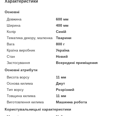
Характеристики
Основні
Довжина
600 мм
Ширина
400 мм
Колір
Синій
Тематика декору, малюнка
Тварини
Вага
800 г
Країна виробник
Україна
Стан
Новий
Застосування
Всередині приміщення
Основні атрибути
Висота ворсу
11 мм
Основа килима
Джут
Тип ворсу
Розрізний
Товщина килима
11 мм
Виготовлення килима
Машинна робота
Користувальницькі характеристики