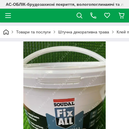
АС-ОБЛІК-брудозахисні покриття, вологопоглинаючі та лог
Товари та послуги
Штучна декоративна трава
Клей п