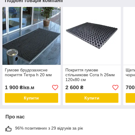
Подібні товари компанії
Гумове брудозахисне
Покриття гумове
Щети
покриття Тетра h 20 мм
стільникове Сота h 26мм
чорн
120х80 см
1 900
2 600
700
₴/кв.м
₴
Купити
Купити
Про нас
96% позитивних з 29 відгуків за рік