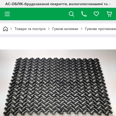
АС-ОБЛІК-брудозахисні покриття, вологопоглинаючі та лог
Товари та послуги
Гумові килимки
Гумове протиковз