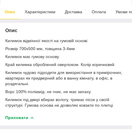
Опис
Характеристики
Доставка
Оплата
Умови п
Опис
Килимок відмінної якості на гумовій основі.
Розмір 700х500 мм, товщина 3-4мм
Килимок має гумову основу.
Край килимка оброблений оверлоком. Колір коричнєвий.
Килимок чудово підходити для використання в примірочних,
квартирах як придверний або в ванну кімнату, в офіс, в
роздягальні.
Ворс 100% поліамід- не гниє, не має запаху.
Килимок під двері вбирає вологу, тримає пісок у своїй
структурі. Гумова основа не дозволяє ковзати по плитці.
Приховати