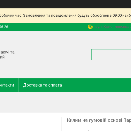
еробочий час. Замовлення та повідомлення будуть оброблені з 09:00 найб
вул. Коноплянська ,
06-26
і
наючі та
ний
онтакти
Доставка та оплата
Килим на гумовій основі Па