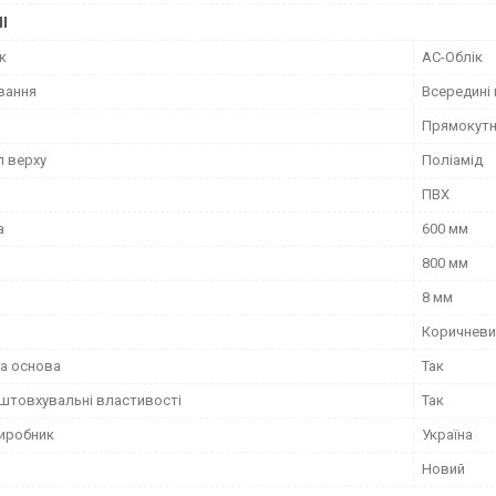
І
к
АС-Облік
вання
Всередині
Прямокут
л верху
Поліамід
ПВХ
а
600 мм
800 мм
8 мм
Коричневи
а основа
Так
штовхувальні властивості
Так
виробник
Україна
Новий