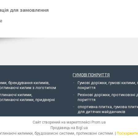
ація для замовлення
 ₴
ГУМОВІ ПОКРИТТЯ
ими, брендування килимів,
Гумові доріжки, гумові килими, 
оглинаючі килим з логотипом
покриття
глинаючі килими,
Резінові доріжки, протиковзні 
оглинаючі килими, придверні
поритття
спортивна плитка, гумова плит
для дитячих майданчиків
Сайт створений на маркетплейсі
Prom.ua
Продавець на Bigl.ua
АС-ОБЛІК - Килими з логотипом, вологопоглинаючі килимки, брудозахисні системи, протиковзні системи. |
Поскаржити