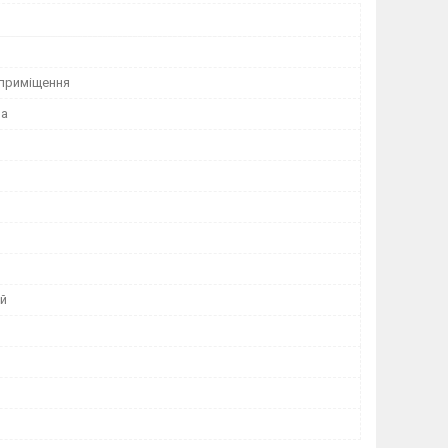
 приміщення
на
й