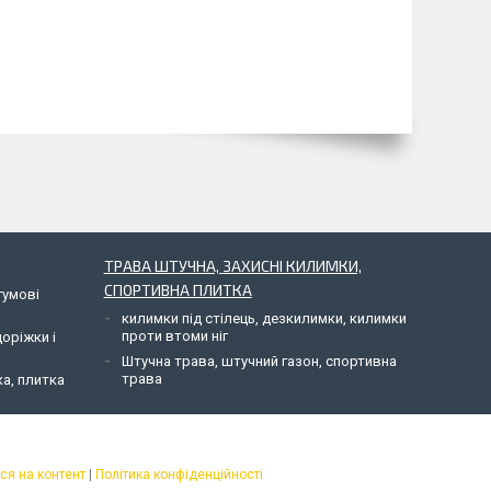
ТРАВА ШТУЧНА, ЗАХИСНІ КИЛИМКИ,
СПОРТИВНА ПЛИТКА
гумові
килимки під стілець, дезкилимки, килимки
проти втоми ніг
доріжки і
Штучна трава, штучний газон, спортивна
трава
ка, плитка
ся на контент
|
Політика конфіденційності