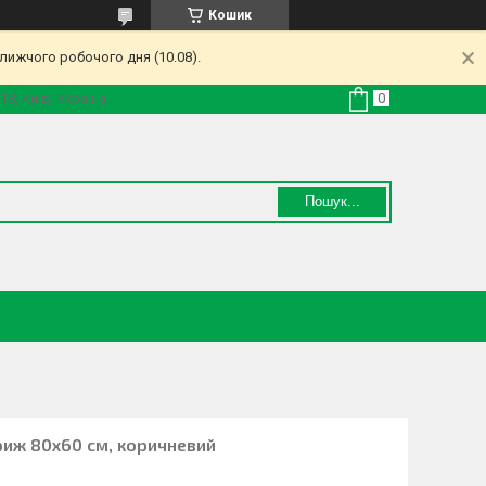
Кошик
лижчого робочого дня (10.08).
18, Київ, Україна
Пошук...
риж 80х60 см, коричневий