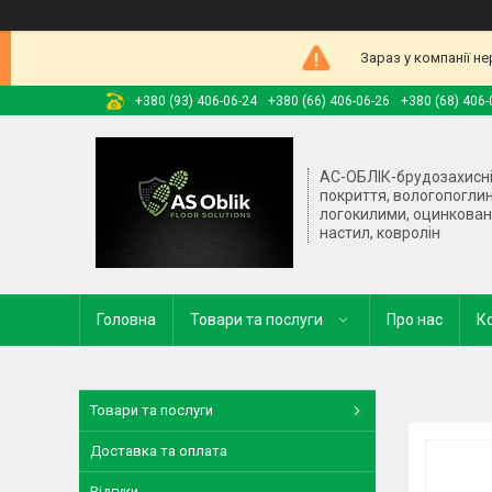
Зараз у компанії н
+380 (93) 406-06-24
+380 (66) 406-06-26
+380 (68) 406-
АС-ОБЛІК-брудозахисн
покриття, вологопогли
логокилими, оцинкова
настил, ковролін
Головна
Товари та послуги
Про нас
К
Товари та послуги
Доставка та оплата
Відгуки