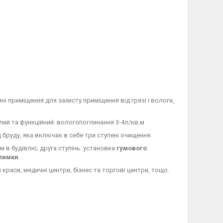
 приміщення для захисту приміщення від грязі і вологи,
лий та функційний: вологопоглинання 3-4л/кв.м
бруду, яка включає в себе три ступені очищення.
 в будівлю; друга ступінь: установка
гумового
илимки
.
 краси, медичні центри, бізнес та торгові центри, тощо.