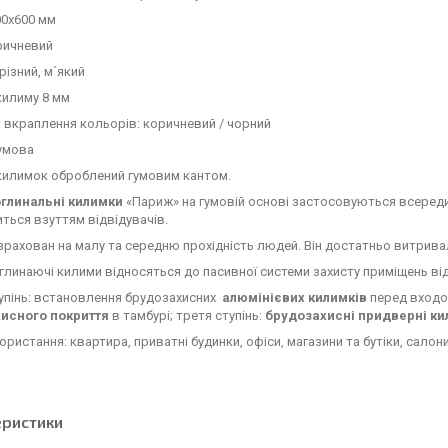
00х600 мм
ричневий
різний, м´який
килиму 8 мм
вкраплення кольорів: коричневий / чорний
гумова
килимок оброблений гумовим кантом.
глинальні килимки
«Париж» на гумовій основі застосовуються всередині
ться взуттям відвідувачів.
рахован на малу та середню прохідність людей. Він достатньо витрива
линаючі килими відносяться до пасивної системи захисту приміщень від 
упінь: встановлення брудозахисних
алюмінієвих килимків
перед входом
исного покриття
в тамбурі; третя ступінь:
брудозахисні придверні к
ористання: квартира, приватні будинки, офіси, магазини та бутіки, салони
еристики