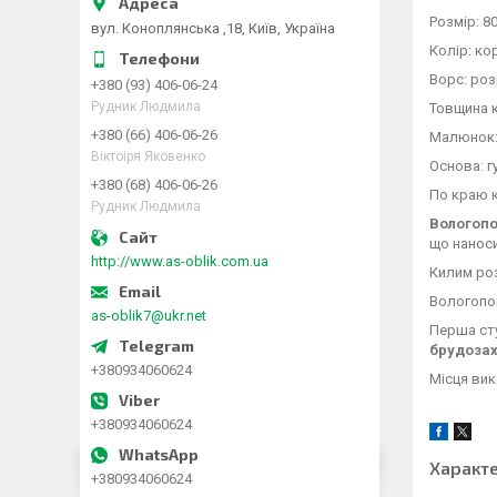
Розмір: 8
вул. Коноплянська ,18, Київ, Україна
Колір: ко
Ворс: роз
+380 (93) 406-06-24
Рудник Людмила
Товщина 
+380 (66) 406-06-26
Малюнок: 
Віктоіря Яковенко
Основа: 
+380 (68) 406-06-26
По краю 
Рудник Людмила
Вологопо
що наноси
http://www.as-oblik.com.ua
Килим роз
Вологопог
as-oblik7@ukr.net
Перша ст
брудозах
+380934060624
Місця вик
+380934060624
Характ
+380934060624