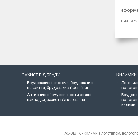
Інформ
Ціна:
975
ЗАХИСТ ВІД БРУДУ
КИЛИМКИ
Брудозахисні системи, брудозахисні
Логокил
покриття, брудозахисні решітки
вологоп
Антислизькі смужки, протиковзні
Брудопо
накладки, захист від ковзання
вологоп
килими