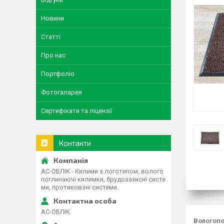
Новини
Статті
Про нас
Портфоліо
Фотогаларея
Сертифікати та ліцензії
Контакти
АС-ОБЛІК - Килими з логотипом, волого
поглинаючі килимки, брудозахисні систе
ми, протиковзні системи.
АС-ОБЛІК
Вологоп