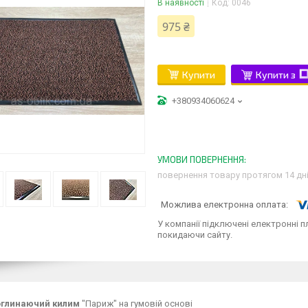
В наявності
Код:
0046
975 ₴
Купити
Купити з
+380934060624
повернення товару протягом 14 дн
У компанії підключені електронні п
покидаючи сайту.
оглинаючий килим
"Париж" на гумовій основі