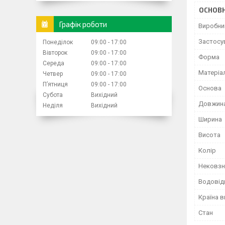
ОСНОВН
Графік роботи
Виробни
Застосу
Понеділок
09:00
17:00
Вівторок
09:00
17:00
Форма
Середа
09:00
17:00
Матеріа
Четвер
09:00
17:00
Пʼятниця
09:00
17:00
Основа
Субота
Вихідний
Довжин
Неділя
Вихідний
Ширина
Висота
Колір
Нековзн
Водовід
Країна 
Стан