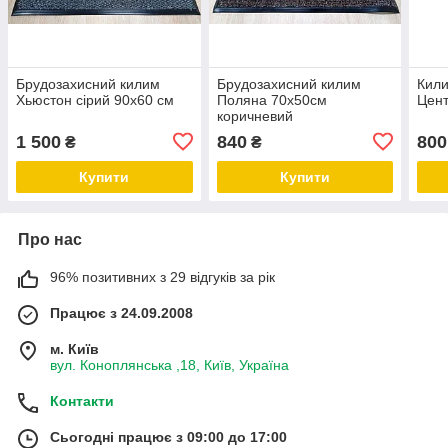
Брудозахисний килим
Брудозахисний килим
Кили
Хьюстон сірий 90х60 см
Поляна 70х50см
Цент
коричневий
1 500
840
800
₴
₴
Купити
Купити
Про нас
96% позитивних з 29 відгуків за рік
Працює з 24.09.2008
м. Київ
вул. Коноплянська ,18, Київ, Україна
Контакти
Сьогодні працює з 09:00 до 17:00