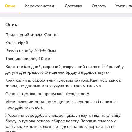
Опис
Характеристики
Доставка
Оплата
Умови п
Опис
Придверний килим Х'юстон
Колір: сірий
Розмір виробу 700х500мм
Товщина виробу 10 мм.
Ворс: поліамідний, жорсткий, закручений петлею і зібраний у
джгути для кращого очищення бруду з підошов взуття.
Край килима: оброблений гумовим кантом. Кант ускладнює
килим, не дає змоги закручуватися краям килима.
Основа: гумова, не пропускає пісок, вологу.
Місця використання: приміщення із середньою і великою
прохідністю людей.
Жорсткий ворс добре очищає підошви взуття від піску, снігу,
бруду, а гумова основа вбирає вологу. Завдяки гумовому
канту килимок не ковзає по підлозі та не завертається по
краях.