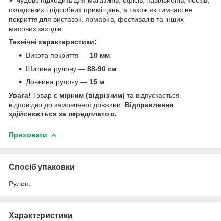
✔ чудово підходить для магазинів, офісів, павільйонів, кіосків,
складських і підсобних приміщень, а також як тимчасове
покриття для виставок, ярмарків, фестивалів та інших
масових заходів.
Технічні характеристики:
Висота покриття —
10 мм
.
Ширина рулону —
88-90 см
.
Довжина рулону —
15 м
.
Увага!
Товар є
мірним (відрізним)
та відпускається
відповідно до замовленої довжини.
Відправлення
здійснюється за передплатою.
Приховати
Спосіб упаковки
Рулон.
Характеристики