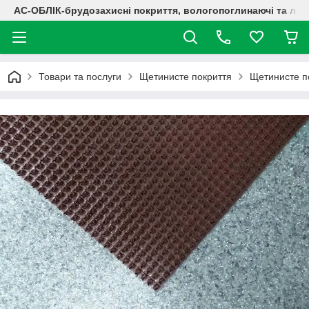
АС-ОБЛІК-брудозахисні покриття, вологопоглинаючі та лог
Товари та послуги
Щетинисте покриття
Щетинисте п