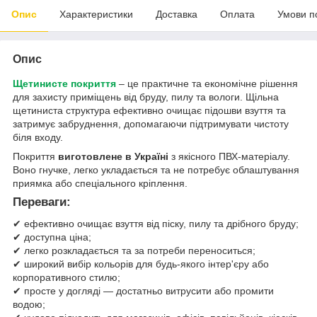
Опис
Характеристики
Доставка
Оплата
Умови п
Опис
Щетинисте покриття
– це практичне та економічне рішення
для захисту приміщень від бруду, пилу та вологи. Щільна
щетиниста структура ефективно очищає підошви взуття та
затримує забруднення, допомагаючи підтримувати чистоту
біля входу.
Покриття
виготовлене в Україні
з якісного ПВХ-матеріалу.
Воно гнучке, легко укладається та не потребує облаштування
приямка або спеціального кріплення.
Переваги:
✔ ефективно очищає взуття від піску, пилу та дрібного бруду;
✔ доступна ціна;
✔ легко розкладається та за потреби переноситься;
✔ широкий вибір кольорів для будь-якого інтер'єру або
корпоративного стилю;
✔ просте у догляді — достатньо витрусити або промити
водою;