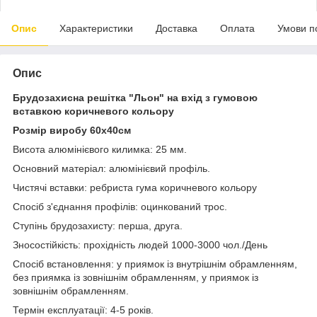
Опис
Характеристики
Доставка
Оплата
Умови п
Опис
Брудозахисна решітка "Льон" на вхід з гумовою
вставкою коричневого кольору
Розмір виробу 60х40см
Висота алюмінієвого килимка: 25 мм.
Основний матеріал: алюмінієвий профіль.
Чистячі вставки: ребриста гума коричневого кольору
Спосіб з'єднання профілів: оцинкований трос.
Ступінь брудозахисту: перша, друга.
Зносостійкість: прохідність людей 1000-3000 чол./День
Спосіб встановлення: у приямок із внутрішнім обрамленням,
без приямка із зовнішнім обрамленням, у приямок із
зовнішнім обрамленням.
Термін експлуатації: 4-5 років.