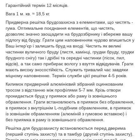
Гарантійний термін 12 місяців.
Вага 1 м. кв. ≈ 18,5 кг.
Придверна решітка брудозахисна з елементами, що чистять -
гума. Оптимальне поєднання елементів, що чистять,
дозволяє значно заощадити на брудозбірнику і вбереже вашу
підлогу від бруду. Ґрати цим наповненням чудово впишеться у
Ваш інтер'єр і залишить бруд на вході. Чистить як великі
частинки вуличного бруду (листя, камінці, грудки бруду, грудки
брудного снігу) так і дрібні та середні частинки (пісок, пил,
відсів), а так само прибирає вологу з взуття відвідувачів. Ґрати
мають високу зносостійкість. Служить тривалий час завдяки
міцному наповненню. Термін служби цієї решітки 4-5 років.
Килимок придверний алюмінієвий зібраний оцинкованим
тросом з відстанню між профілями 5-7 мм. Крізь отвори
прокидається бруд у приямок або раму із зовнішнього
обрамлення. Грати встановлюють в приямок без обрамлення,
в приямок з внутрішнім L-подібним обрамленням, в приямок
із зовнішнім обрамленням (алюміній з гумовою вставкою) і
без приямка в раму із зовнішнього обрамлення.
Решітка для брудозахисту встановлюється перед дверима
(перший ступінь захисту) та в тамбур (другий ступінь захисту).
Розмір грат слід замовляти виходячи з кількості людей, що