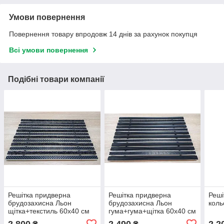
Умови повернення
Повернення товару впродовж 14 днів за рахунок покупця
Всі умови повернення
Подібні товари компанії
Решітка придверна
Решітка придверна
Реші
брудозахисна Льон
брудозахисна Льон
коль
щітка+текстиль 60х40 см
гума+гума+щітка 60х40 см
2 800
2 490
2 2