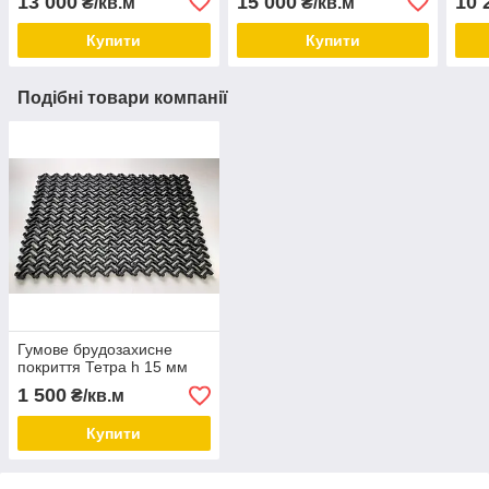
13 000
15 000
10 
₴/кв.м
₴/кв.м
Купити
Купити
Подібні товари компанії
Гумове брудозахисне
покриття Тетра h 15 мм
1 500
₴/кв.м
Купити