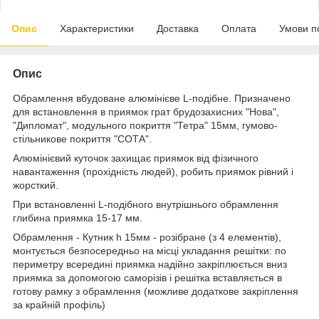
Опис
Характеристики
Доставка
Оплата
Умови п
Опис
Обрамлення вбудоване алюмінієве L-подібне. Призначено
для встановлення в приямок грат брудозахисних "Нова",
"Дипломат", модульного покриття "Тетра" 15мм, гумово-
стільникове покриття "СОТА".
Алюмінієвий куточок захищає приямок від фізичного
навантаження (прохідність людей), робить приямок рівний і
жорсткий.
При встановленні L-подібного внутрішнього обрамлення
глибина приямка 15-17 мм.
Обрамлення - Кутник h 15мм - розібране (з 4 елементів),
монтується безпосередньо на місці укладання решітки: по
периметру всередині приямка надійно закріплюється вниз
приямка за допомогою саморізів і решітка вставляється в
готову рамку з обрамлення (можливе додаткове закріплення
за крайній профіль)