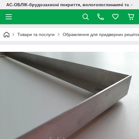
АС-ОБЛІК-брудозахисні покриття, вологопоглинаючі та лог
Товари та послуги
Обрамлення для придверних решіток 