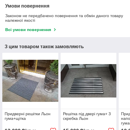
Умови повернення
Законом не передбачено повернення та обмін даного товару
належної якості
Всі умови повернення
З цим товаром також замовляють
Придверні решітки Льон
Решітка під двері гума+ 3
Прид
гума+щітка
скребка Льон
нап
гума