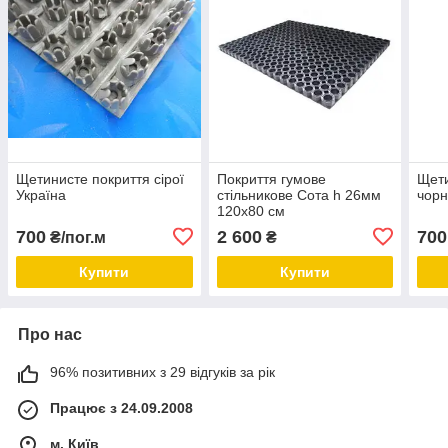
Щетинисте покриття сірої
Покриття гумове
Щети
Україна
стільникове Сота h 26мм
чорн
120х80 см
700
2 600
700
₴/пог.м
₴
Купити
Купити
Про нас
96% позитивних з 29 відгуків за рік
Працює з 24.09.2008
м. Київ