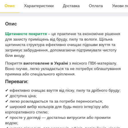
Опис
Характеристики
Доставка
Оплата
Умови п
Опис
Щетинисте покриття
– це практичне та економічне рішення
для захисту приміщень від бруду, пилу та вологи. Щільна
щетиниста структура ефективно очищає підошви взуття та
затримує забруднення, допомагаючи підтримувати чистоту
біля входу.
Покриття
виготовлене в Україні
з якісного ПВХ-матеріалу.
Воно гнучке, легко укладається та не потребує облаштування
приямка або спеціального кріплення.
Переваги:
✔ ефективно очищає взуття від піску, пилу та дрібного бруду;
✔ доступна ціна;
✔ легко розкладається та за потреби переноситься;
✔ широкий вибір кольорів для будь-якого інтер'єру або
корпоративного стилю;
✔ просте у догляді — достатньо витрусити або промити
водою;