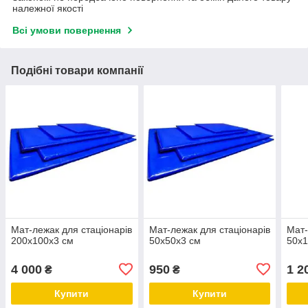
належної якості
Всі умови повернення
Подібні товари компанії
Мат-лежак для стаціонарів
Мат-лежак для стаціонарів
Мат-
200х100х3 см
50х50х3 см
50х1
4 000
950
1 2
₴
₴
Купити
Купити