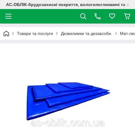
АС-ОБЛІК-брудозахисні покриття, вологопоглинаючі та лог
Товари та послуги
Дезкилимки та деззасоби.
Мат-леж