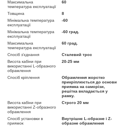
Максимальна
60
температура експлуатації
Товщина
8
Мінімальна температура
-60
експлуатації
Мінімальна температура
-60 град.
експлуатації
Максимальна
60 град.
температура експлуатації
Спосіб з'єднання
Сталевий трос
Висота кабіни при
20-25 мм
використанні L-образного
обрамлення
Спосіб кріплення
Обрамлення жорстко
прикріплюється до основи
приямка на саморізи,
решітка вкладається у
рамку.
Висота кабіни при
Строго 20 мм
використанні Z-образного
обрамлення
Спосіб установки в
Внутрішнє L-образне і Z-
приямок
образне обрамлення