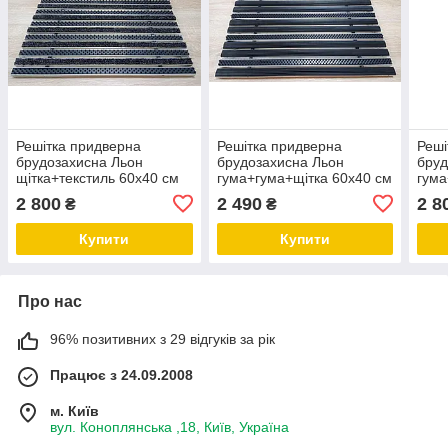
Решітка придверна
Решітка придверна
Реші
брудозахисна Льон
брудозахисна Льон
бруд
щітка+текстиль 60х40 см
гума+гума+щітка 60х40 см
гума
60х4
2 800
2 490
2 8
₴
₴
Купити
Купити
Про нас
96% позитивних з 29 відгуків за рік
Працює з 24.09.2008
м. Київ
вул. Коноплянська ,18, Київ, Україна