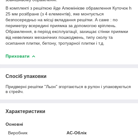
В комплекті з решіткою йде Алюмінієве обрамлення Куточок h
25 мм розібране (з 4 елементів), яке монтується
безпосередньо на місці вкладання решітки. А саме : по
периметру всередині приямка за допомогою кріплень.
Обрамлення, в період експлуатації, захищає стінки приямки
від невеликих механічних пошкоджень, типу сколу та
осипання плитки, бетону, тротуарної плитки і т.д.
Приховати
Спосіб упаковки
Придверні решітки "Льон" згортаються в рулон і упаковуються
в стрейч.
Характеристики
Основні
Виробник
АС-Облік