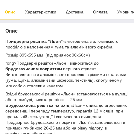
Опис
Характеристики
Доставка
Оплата
Умови п
Опис
Придверна решітка "Льон"
-виготовлена з алюмінієвого
профілю з наповненням гума та алюмінієвого скребка.
Розмір 895х595 мм (під приямок 90х60см)
rong>Придверні решітки «Льон» відноситься до
брудозахисним покриттям
першого ступеня.
Виготовляється з алюмінієвого профілю, з різними вставками
(гума, щітка, алюмінієвий шкребок, текстиль), сполученому
між собою сталевим канатом.
Вхідні брудозахисні решітки «Льон» встановлюється на вулиці
або в тамбурі, висота решітки — 25 мм.
Брудозахисна решітка на вхід
«Льон» стійка до агресивних
середовищ і перепаду температур, гарантія 12 місяців, при
правильній експлуатації і своєчасного очищення.
Придверное брудозахисне покриття "Льон"встановлюється в
приямок глибиною 20-25 мм або на рівну підлогу, в
зовнішньому обрамленні.