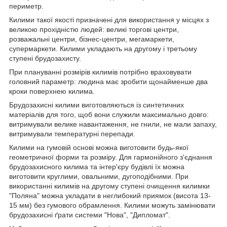
периметр.
Килими такої якості призначені для використання у місцях з
великою прохідністю людей: великі торгові центри,
розважальні центри, бізнес-центри, мегамаркети,
супермаркети. Килими укладають на другому і третьому
ступені брудозахисту.
При плануванні розмірів килимів потрібно враховувати
головний параметр: людина має зробити щонайменше два
кроки поверхнею килима.
Брудозахисні килими виготовляються із синтетичних
матеріалів для того, щоб вони служили максимально довго:
витримували велике навантаження, не гнили, не мали запаху,
витримували температурні перепади.
Килими на гумовій основі можна виготовити будь-якої
геометричної форми та розміру. Для гармонійного з'єднання
брудозахисного килима та інтер'єру будівлі їх можна
виготовити круглими, овальними, дугоподібними. При
використанні килимів на другому ступені очищення килимки
"Поляна" можна укладати в неглибокий приямок (висота 13-
15 мм) без гумового обрамлення. Килими можуть замінювати
брудозахисні ґрати системи "Нова", "Дипломат".