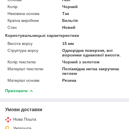
Колір
Чорний
Нековзна основа
Так
Країна виробник
Бельгія
Стан
Новий
Користувальницькі характеристики
Висота ворсу
15 мм
Структура ворсу
Однорідна поверхня, всі
ворсинки однакової висоти.
Колір текстилю
Чорний з золотом
Матеріал текстилю
Поліамідна нитка закручена
петлею
Матеріал основи
Резина
Приховати
Умови доставки
Нова Пошта
Укрпошта