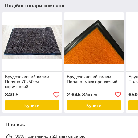
Подібні товари компанії
Брудозахисний килим
Брудозахисний килим
Бруд
Поляна 70х50см
Поляна Імідж оранжевий
Поля
коричневий
840
2 645
650
₴
₴/кв.м
Купити
Купити
Про нас
96% позитивних з 29 відгуків за рік