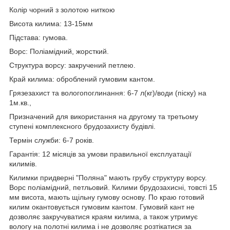
Колір чорний з золотою ниткою
Висота килима: 13-15мм
Підстава: гумова.
Ворс: Поліамідний, жорсткий.
Структура ворсу: закручений петлею.
Край килима: оброблений гумовим кантом.
Грязезахист та вологопоглинання: 6-7 л(кг)/води (піску) на
1м.кв.,
Призначений для використання на другому та третьому
ступені комплексного брудозахисту будівлі.
Термін служби: 6-7 років.
Гарантія: 12 місяців за умови правильної експлуатації
килимів.
Килимки придверні "Поляна" мають грубу структуру ворсу.
Ворс поліамідний, петльовий. Килими брудозахисні, товсті 15
мм висота, мають щільну гумову основу. По краю готовий
килим окантовується гумовим кантом. Гумовий кант не
дозволяє закручуватися краям килима, а також утримує
вологу на полотні килима і не дозволяє розтікатися за