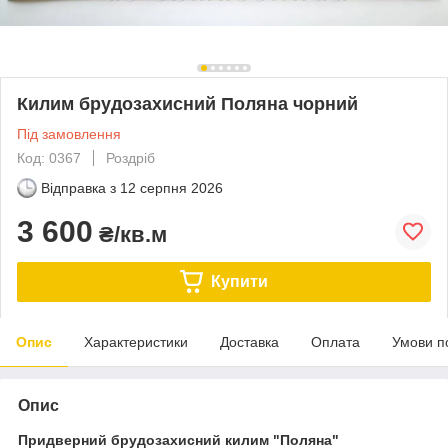
Килим брудозахисний Поляна чорний
Під замовлення
Код: 0367
Роздріб
Відправка з
12 серпня 2026
3 600
₴/кв.м
Купити
Опис
Характеристики
Доставка
Оплата
Умови п
Опис
Придверний брудозахисний килим "Поляна"