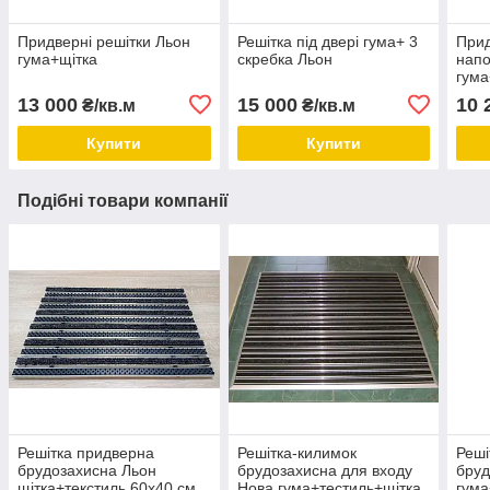
Придверні решітки Льон
Решітка під двері гума+ 3
Прид
гума+щітка
скребка Льон
нап
гума
13 000
15 000
10 
₴/кв.м
₴/кв.м
Купити
Купити
Подібні товари компанії
Решітка придверна
Решітка-килимок
Реші
брудозахисна Льон
брудозахисна для входу
бруд
щітка+текстиль 60х40 см
Нова гума+тестиль+щітка
гума