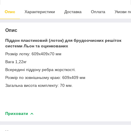
Опис
Характеристики
Доставка
Оплата
Умови п
Опис
Піддон пластиковий (лоток) для брудоочисних решіток
системи Льон та оцинкованих
Розмір лотку: 609х409х70 мм
Вага 1,22кг
Всередині піддону ребра жорсткості.
Розмір по зовнішньому краю: 609х409 мм
Загальна висота комплекту: 70 мм.
Приховати