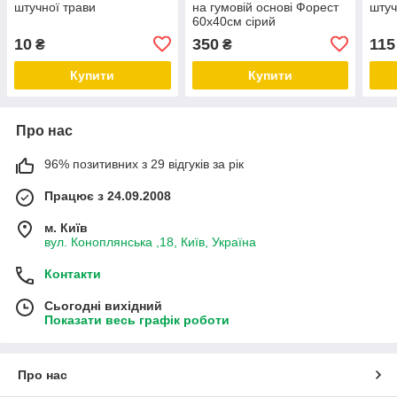
штучної трави
на гумовій основі Форест
штуч
60х40см сірий
10
350
115
₴
₴
Купити
Купити
Про нас
96% позитивних з 29 відгуків за рік
Працює з 24.09.2008
м. Київ
вул. Коноплянська ,18, Київ, Україна
Контакти
Сьогодні вихідний
Показати весь графік роботи
Про нас