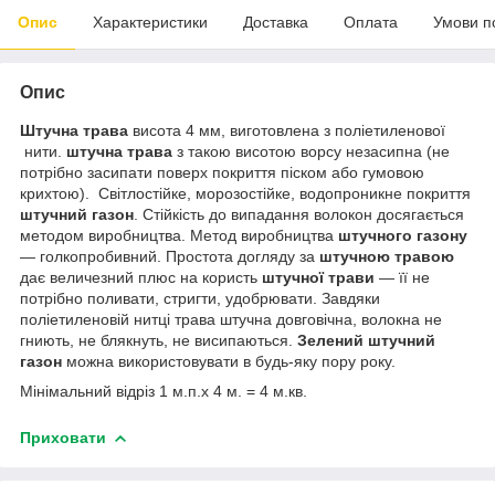
Опис
Характеристики
Доставка
Оплата
Умови п
Опис
Штучна трава
висота 4 мм, виготовлена з поліетиленової
нити.
штучна трава
з такою висотою ворсу незасипна (не
потрібно засипати поверх покриття піском або гумовою
крихтою). Світлостійке, морозостійке, водопроникне покриття
штучний газон
. Стійкість до випадання волокон досягається
методом виробництва. Метод виробництва
штучного газону
— голкопробивний. Простота догляду за
штучною травою
дає величезний плюс на користь
штучної трави
― її не
потрібно поливати, стригти, удобрювати. Завдяки
поліетиленовій нитці трава штучна довговічна, волокна не
гниють, не блякнуть, не висипаються.
Зелений штучний
газон
можна використовувати в будь-яку пору року.
Мінімальний відріз 1 м.п.х 4 м. = 4 м.кв.
Приховати