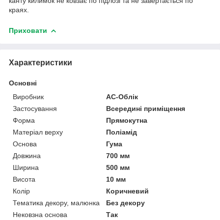
канту килимок не ковзає по підлозі та не завертається по
краях.
Приховати
Характеристики
Основні
Виробник
АС-Облік
Застосування
Всередині приміщення
Форма
Прямокутна
Матеріал верху
Поліамід
Основа
Гума
Довжина
700 мм
Ширина
500 мм
Висота
10 мм
Колір
Коричневий
Тематика декору, малюнка
Без декору
Нековзна основа
Так