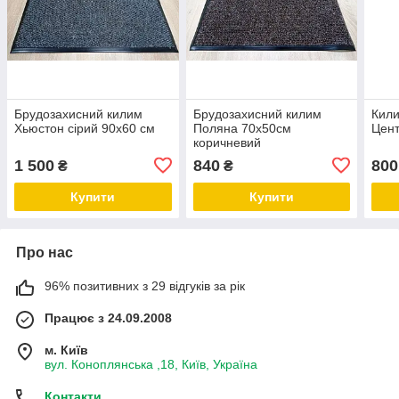
Брудозахисний килим
Брудозахисний килим
Кили
Хьюстон сірий 90х60 см
Поляна 70х50см
Цент
коричневий
1 500
840
800
₴
₴
Купити
Купити
Про нас
96% позитивних з 29 відгуків за рік
Працює з 24.09.2008
м. Київ
вул. Коноплянська ,18, Київ, Україна
Контакти