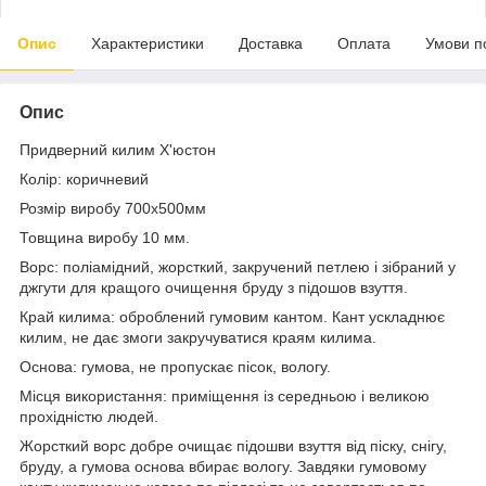
Опис
Характеристики
Доставка
Оплата
Умови п
Опис
Придверний килим Х'юстон
Колір: коричневий
Розмір виробу 700х500мм
Товщина виробу 10 мм.
Ворс: поліамідний, жорсткий, закручений петлею і зібраний у
джгути для кращого очищення бруду з підошов взуття.
Край килима: оброблений гумовим кантом. Кант ускладнює
килим, не дає змоги закручуватися краям килима.
Основа: гумова, не пропускає пісок, вологу.
Місця використання: приміщення із середньою і великою
прохідністю людей.
Жорсткий ворс добре очищає підошви взуття від піску, снігу,
бруду, а гумова основа вбирає вологу. Завдяки гумовому