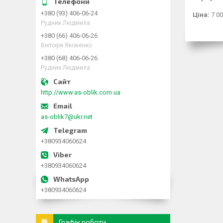
+380 (93) 406-06-24
Ціна:
7 00
Рудник Людмила
+380 (66) 406-06-26
Віктоіря Яковенко
+380 (68) 406-06-26
Рудник Людмила
http://www.as-oblik.com.ua
as-oblik7@ukr.net
+380934060624
+380934060624
+380934060624
Графік роботи