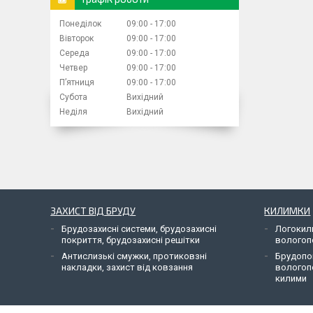
Понеділок
09:00
17:00
Вівторок
09:00
17:00
Середа
09:00
17:00
Четвер
09:00
17:00
Пʼятниця
09:00
17:00
Субота
Вихідний
Неділя
Вихідний
ЗАХИСТ ВІД БРУДУ
КИЛИМКИ
Брудозахисні системи, брудозахисні
Логокил
покриття, брудозахисні решітки
вологоп
Антислизькі смужки, протиковзні
Брудопо
накладки, захист від ковзання
вологоп
килими