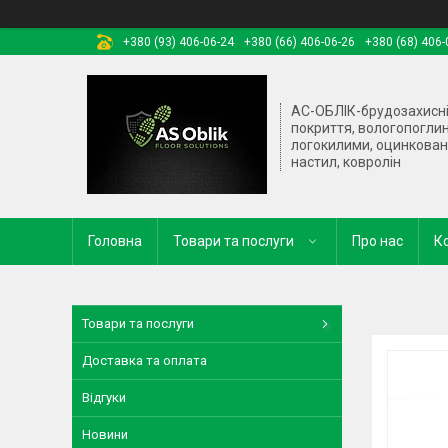
+380 (93) 406-06-24
+380 (66) 406-06-26
+380 (68) 406-
АС-ОБЛІК-брудозахисн
покриття, вологопогли
логокилими, оцинкова
настил, ковролін
Головна
Товари та послуги
Про нас
К
Товари та послуги
Доставка та оплата
Відгуки
Новини