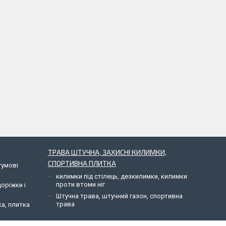
ТРАВА ШТУЧНА, ЗАХИСНІ КИЛИМКИ,
СПОРТИВНА ПЛИТКА
гумові
килимки під стілець, дезкилимки, килимки
проти втоми ніг
доріжки і
Штучна трава, штучний газон, спортивна
трава
ка, плитка