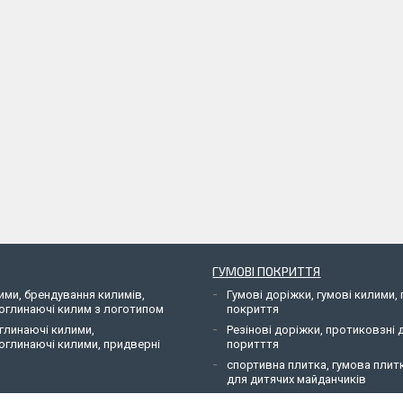
ГУМОВІ ПОКРИТТЯ
ими, брендування килимів,
Гумові доріжки, гумові килими, 
оглинаючі килим з логотипом
покриття
глинаючі килими,
Резінові доріжки, протиковзні 
оглинаючі килими, придверні
поритття
спортивна плитка, гумова плит
для дитячих майданчиків