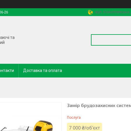
вул. Коноплянська ,
06-26
і
наючі та
ний
онтакти
Доставка та оплата
Замір брудозахисних систем 
Послуга
7 000 ₴/об'єкт