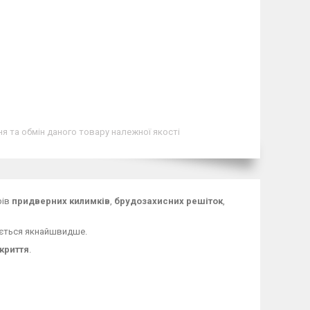
я та обмін даного товару належної якості
рів
придверних килимків
,
брудозахисних решіток
,
ється якнайшвидше.
криття
.