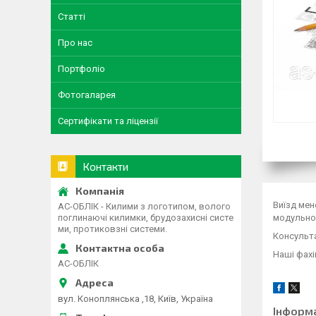
Статті
Про нас
Портфоліо
Фотогаларея
Сертифікати та ліцензії
Контакти
Виїзд мен
АС-ОБЛІК - Килими з логотипом, волого
модульно
поглинаючі килимки, брудозахисні систе
ми, протиковзні системи.
Консульт
Наші фахі
АС-ОБЛІК
вул. Коноплянська ,18, Київ, Україна
Інформ