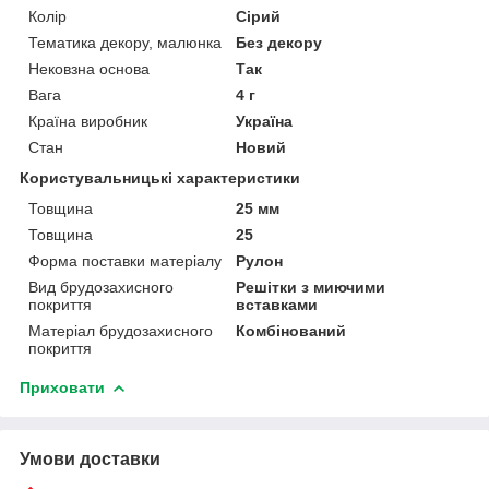
Колір
Сірий
Тематика декору, малюнка
Без декору
Нековзна основа
Так
Вага
4 г
Країна виробник
Україна
Стан
Новий
Користувальницькі характеристики
Товщина
25 мм
Товщина
25
Форма поставки матеріалу
Рулон
Вид брудозахисного
Решітки з миючими
покриття
вставками
Матеріал брудозахисного
Комбінований
покриття
Приховати
Умови доставки