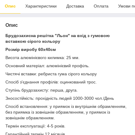
Опис
Характеристики
Доставка
Оплата
Умови п
Опис
Брудозахисна решітка "Льон" на вхід з гумовою
вставкою сірого кольору
Розмір виробу 60х40см
Висота алюмінієвого килимка: 25 мм.
Основний матеріал: алюмінієвий профіль.
Чистячі вставки: ребриста гума сірого кольору
Спосіб з'єднання профілів: оцинкований трос.
Ступінь брудозахисту: перша, друга.
Зносостійкість: прохідність людей 1000-3000 чол./День
Спосіб встановлення: у приямок із внутрішнім обрамленням,
без приямка із зовнішнім обрамленням, у приямок із
зовнішнім обрамленням.
Термін експлуатації: 4-5 років.
Гарантійний термін 12 місяців.