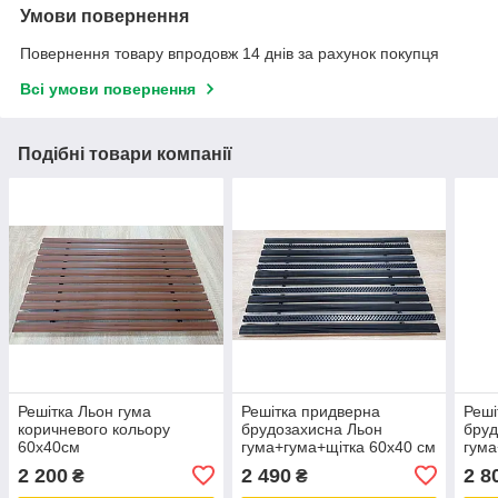
Умови повернення
Повернення товару впродовж 14 днів за рахунок покупця
Всі умови повернення
Подібні товари компанії
Решітка Льон гума
Решітка придверна
Реші
коричневого кольору
брудозахисна Льон
бруд
60х40см
гума+гума+щітка 60х40 см
гума
60х4
2 200
2 490
2 8
₴
₴