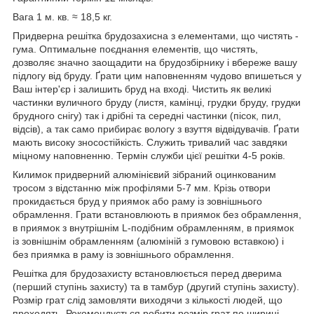
Вага 1 м. кв. ≈ 18,5 кг.
Придверна решітка брудозахисна з елементами, що чистять -
гума. Оптимальне поєднання елементів, що чистять,
дозволяє значно заощадити на брудозбірнику і вбереже вашу
підлогу від бруду. Ґрати цим наповненням чудово впишеться у
Ваш інтер'єр і залишить бруд на вході. Чистить як великі
частинки вуличного бруду (листя, камінці, грудки бруду, грудки
брудного снігу) так і дрібні та середні частинки (пісок, пил,
відсів), а так само прибирає вологу з взуття відвідувачів. Ґрати
мають високу зносостійкість. Служить тривалий час завдяки
міцному наповненню. Термін служби цієї решітки 4-5 років.
Килимок придверний алюмінієвий зібраний оцинкованим
тросом з відстанню між профілями 5-7 мм. Крізь отвори
прокидається бруд у приямок або раму із зовнішнього
обрамлення. Грати встановлюють в приямок без обрамлення,
в приямок з внутрішнім L-подібним обрамленням, в приямок
із зовнішнім обрамленням (алюміній з гумовою вставкою) і
без приямка в раму із зовнішнього обрамлення.
Решітка для брудозахисту встановлюється перед дверима
(перший ступінь захисту) та в тамбур (другий ступінь захисту).
Розмір грат слід замовляти виходячи з кількості людей, що
проходять. Рекомендується робити розмір грат по ширині