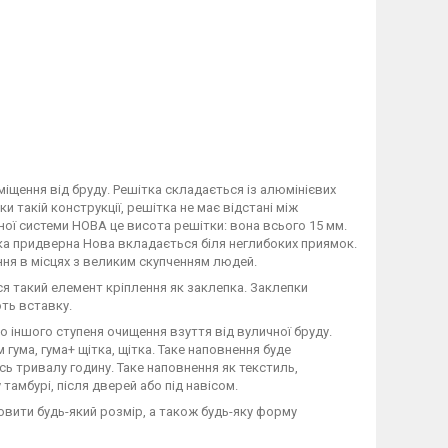
щення від бруду. Решітка складається із алюмінієвих
такій конструкції, решітка не має відстані між
ної системи НОВА це висота решітки: вона всього 15 мм.
ка придверна Нова вкладається біля неглибоких приямок.
ння в місцях з великим скупченням людей.
я такий елемент кріплення як заклепка. Заклепки
ють вставку.
о іншого ступеня очищення взуття від вуличної бруду.
ума, гума+ щітка, щітка. Таке наповнення буде
ь тривалу годину. Таке наповнення як текстиль,
амбурі, після дверей або під навісом.
вити будь-який розмір, а також будь-яку форму