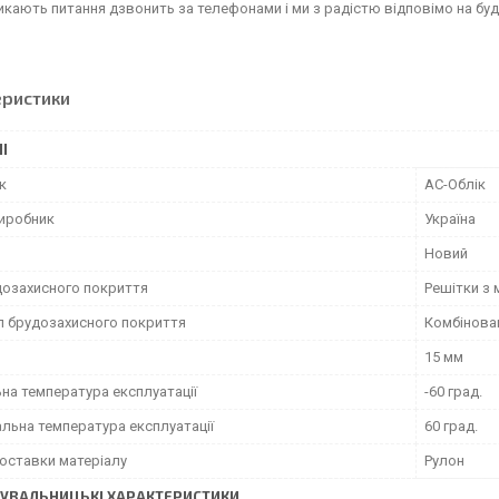
кають питання дзвонить за телефонами і ми з радістю відповімо на будь
еристики
І
к
АС-Облік
виробник
Україна
Новий
дозахисного покриття
Решітки з
л брудозахисного покриття
Комбінова
15 мм
на температура експлуатації
-60 град.
льна температура експлуатації
60 град.
оставки матеріалу
Рулон
УВАЛЬНИЦЬКІ ХАРАКТЕРИСТИКИ