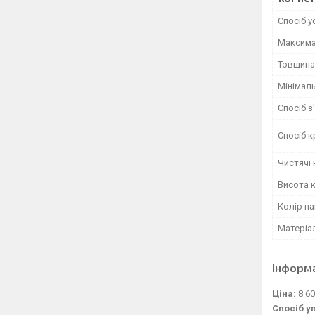
Спосіб 
Максима
Товщина
Мінімаль
Спосіб з
Спосіб к
Чистячі
Висота 
Колір н
Матеріа
Інформ
Ціна:
8 60
Спосіб у