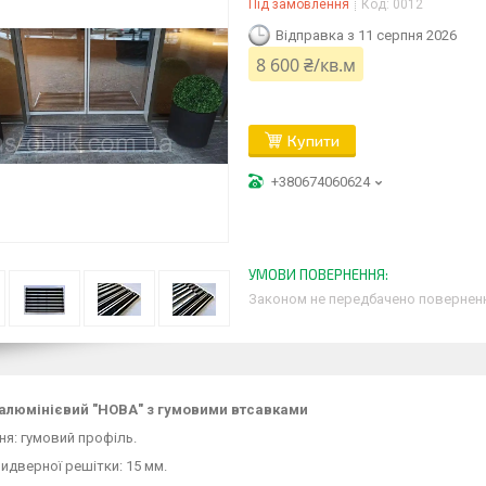
Під замовлення
Код:
0012
Відправка з 11 серпня 2026
8 600 ₴/кв.м
Купити
+380674060624
Законом не передбачено поверненн
алюмінієвий "НОВА" з гумовими втсавками
я: гумовий профіль.
идверної решітки: 15 мм.