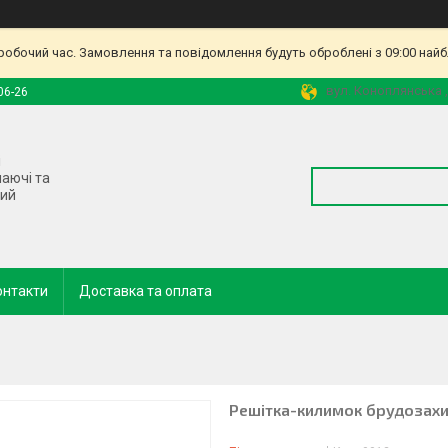
еробочий час. Замовлення та повідомлення будуть оброблені з 09:00 найб
вул. Коноплянська ,
06-26
і
наючі та
ний
онтакти
Доставка та оплата
Решітка-килимок брудозахи