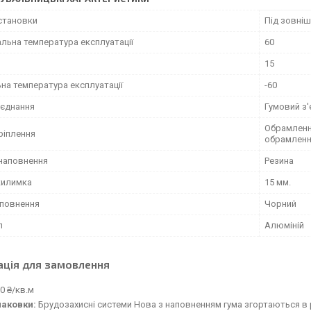
установки
Під зовні
льна температура експлуатації
60
15
на температура експлуатації
-60
'єднання
Гумовий з
Обрамлення
ріплення
обрамлен
 наповнення
Резина
килимка
15 мм.
аповнення
Чорний
л
Алюміній
ація для замовлення
0 ₴/кв.м
паковки:
Брудозахисні системи Нова з наповненням гума згортаються в 