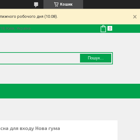
Кошик
лижчого робочого дня (10.08).
18, Київ, Україна
Пошук...
сна для входу Нова гума