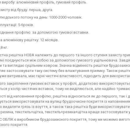
 виробу: алюмінієвий профіль, гумовий профіль.
хисту від бруду: перша, друга.
 людського потоку на день: 1000-2000 чоловік.
плуатації: 5-6років.
єднання профілю: за допомогою гумової вставки.
на алюмінієву решітку: 12 місяців.
,8 кг.
тна решітка НОВА належить до першого та іншого ступеня захисту примі
які поєднуються між собою за допомогою гумового ущільнювача. Завдяки 
 та виглядає суцільним ковром. Значна відмінність решітки брудозахис
яє застосовувати таку систему без влажтування приямку. Також решіт
уже витривала, має гарні чистячі властивості, підходить для використа
го закріплення гумових вставок у профілі, додатково використовуєтьс
ься у колір чистячих вставок, тому не виділяються, але надійно трима
сті від наповнення профілю, решітка відноситься як до першого, так і д
ється використовувати на вулиці брудоочисне покриття із наповненням г
 видаляти грязь із взуття, а також така решітка буде використовуватис
резина, текстиль+щітка, текстиль+резина+щітка краще застосовувати у т
С ОБЛІК є виробником брудозахисного покриття, тому ми можемо вигото
сного покриття.