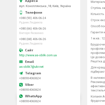
Матеріали
вул. Коноплянська ,18, Київ, Україна
Ступінь за
Кількість
+380 (93) 406-06-24
Строк екс
Рудник Людмила
Спосіб по
+380 (66) 406-06-26
Гарантія 
Віктоіря Яковенко
1 м.кв.: 12
+380 (68) 406-06-26
Рудник Людмила
Брудоочис
профілів 
профілями
http://www.as-oblik.com.ua
Це дозвол
Решітка д
as-oblik7@ukr.net
Для кращо
підбирают
В залежно
+380934060624
Рекоменду
ефективно
+380934060624
текстиль+
Копанія А
брудоочи
+380934060624