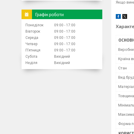
Якщо вини
Графік роботи
Понеділок
09:00
17:00
Характ
Вівторок
09:00
17:00
Середа
09:00
17:00
ОСНОВН
Четвер
09:00
17:00
Виробни
Пʼятниця
09:00
17:00
Субота
Вихідний
Країна 
Неділя
Вихідний
Стан
Вид бру
Матеріа
Товщина
Мінімаль
Максима
Форма п
КОРИСТ