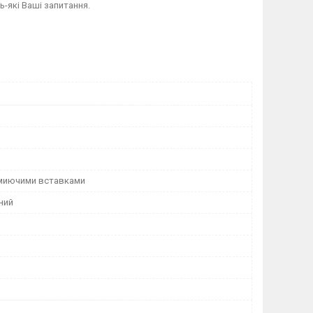
-які Ваші запитання.
 миючими вставками
ний