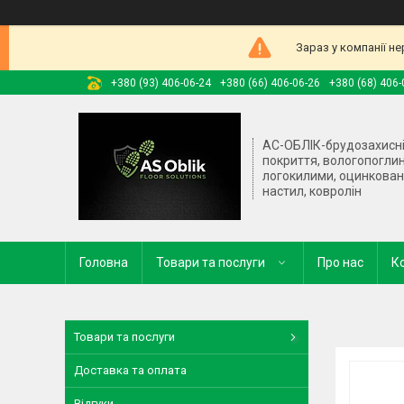
Зараз у компанії н
+380 (93) 406-06-24
+380 (66) 406-06-26
+380 (68) 406-
АС-ОБЛІК-брудозахисн
покриття, вологопогли
логокилими, оцинкова
настил, ковролін
Головна
Товари та послуги
Про нас
К
Товари та послуги
Доставка та оплата
Відгуки