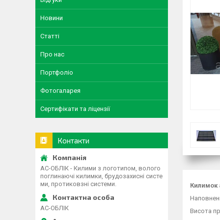
Новини
Статті
Про нас
Портфоліо
Фотогаларея
Сертифікати та ліцензії
Контакти
АС-ОБЛІК - Килими з логотипом, волого
поглинаючі килимки, брудозахисні систе
ми, протиковзні системи.
Килимок 
Наповненн
АС-ОБЛІК
Висота пр