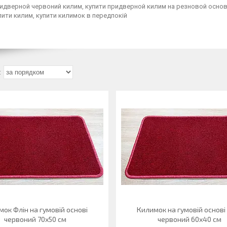
идверной червоний килим, купити придверной килим на резновой основі,
пити килим, купити килимок в передпокій
ок Флін на гумовій основі
Килимок на гумовій основі
червоний 70х50 см
червоний 60х40 см