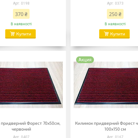
0198
0373
370 ₴
250 ₴
В наявності
В наявності
Купити
Купити
Акция
 придверний Форест 70х50см,
Килимок придверний Форест 
червоний
100х150 см
0407
0167