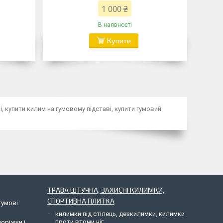
1 000 ₴
В наявності
Купити
 купити килим на гумовому підставі, купити гумовий
ТРАВА ШТУЧНА, ЗАХИСНІ КИЛИМКИ,
СПОРТИВНА ПЛИТКА
гумові
килимки під стілець, дезкилимки, килимки
проти втоми ніг
доріжки і