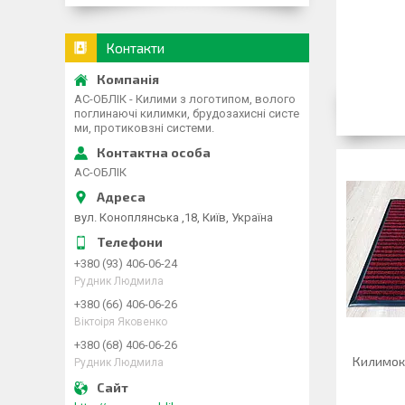
Контакти
АС-ОБЛІК - Килими з логотипом, волого
поглинаючі килимки, брудозахисні систе
ми, протиковзні системи.
АС-ОБЛІК
вул. Коноплянська ,18, Київ, Україна
+380 (93) 406-06-24
Рудник Людмила
+380 (66) 406-06-26
Віктоіря Яковенко
+380 (68) 406-06-26
Килимок
Рудник Людмила