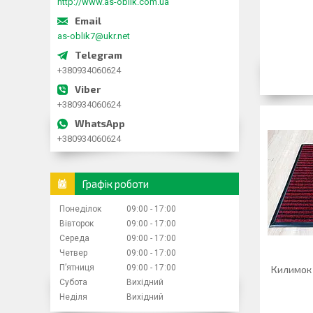
http://www.as-oblik.com.ua
as-oblik7@ukr.net
+380934060624
+380934060624
+380934060624
Графік роботи
Понеділок
09:00
17:00
Вівторок
09:00
17:00
Середа
09:00
17:00
Четвер
09:00
17:00
Пʼятниця
09:00
17:00
Килимок 
Субота
Вихідний
Неділя
Вихідний